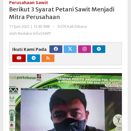
Perusahaan Sawit
Petani
Berikut 3 Syarat Petani Sawit Menjadi
Sawit
Mitra Perusahaan
Menjadi
Mitra
oleh
17 Juni 2022 | 12:45 WIB
-
9.076 Kali Dibaca
Perusahaan
Redaksi
oleh
Redaksi InfoSAWIT
InfoSAWIT
Ikuti Kami Pada