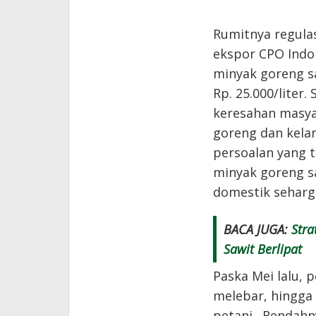
Rumitnya regula
ekspor CPO Indon
minyak goreng s
Rp. 25.000/liter
keresahan masya
goreng dan kelan
persoalan yang 
minyak goreng sa
domestik seharga
BACA JUGA:
Stra
Sawit Berlipat
Paska Mei lalu, 
melebar, hingga 
petani. Rendahn