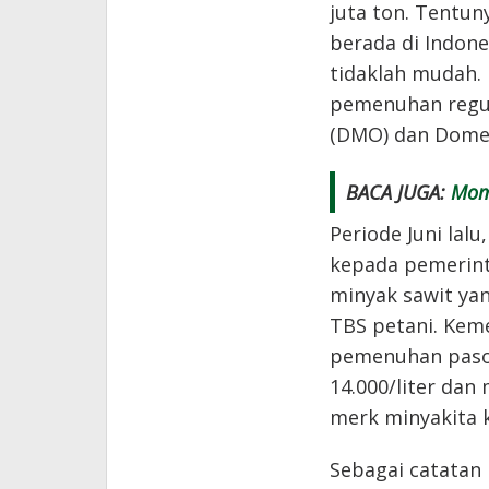
juta ton. Tentu
berada di Indone
tidaklah mudah.
pemenuhan regul
(DMO) dan Domes
BACA JUGA:
Mom
Periode Juni lalu
kepada pemerint
minyak sawit ya
TBS petani. Kem
pemenuhan pasok
14.000/liter dan
merk minyakita k
Sebagai catatan