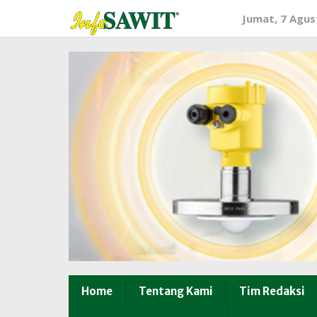
Lewati
Jumat, 7 Agus
ke
konten
Home
Tentang Kami
Tim Redaksi