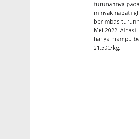
turunannya pada b
minyak nabati g
berimbas turunn
Mei 2022. Alhasil
hanya mampu ber
21.500/kg.