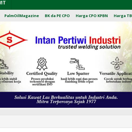
WIT
PalmOilMagazine
BK da PE CPO
Harga CPO KPBN
Harga TB