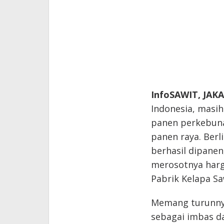
InfoSAWIT, JAK
Indonesia, masih
panen perkebun
panen raya. Ber
berhasil dipanen
merosotnya harga
Pabrik Kelapa Saw
Memang turunnya 
sebagai imbas d