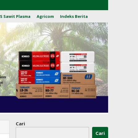
S Sawit Plasma
Agricom
Indeks Berita
Cari
Cari