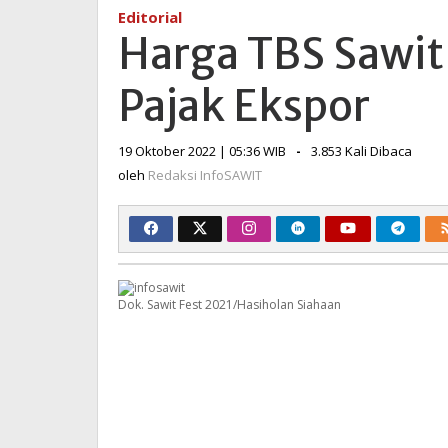
Sawit
Editorial
Murah,
Harga TBS Sawit
Masih
Terkena
Pajak Ekspor
Pajak
Ekspor
oleh
19 Oktober 2022 | 05:36 WIB
-
3.853 Kali Dibaca
Redaksi
oleh
Redaksi InfoSAWIT
InfoSAWIT
Dok. Sawit Fest 2021/Hasiholan Siahaan