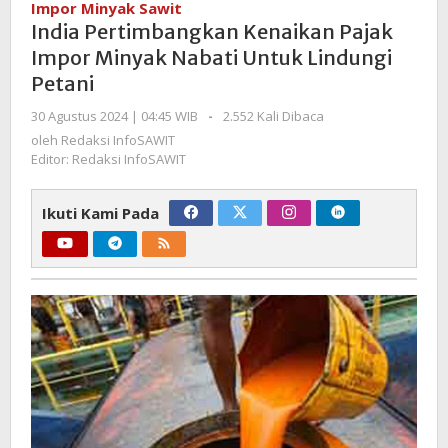
Impor Minyak Sawit
Pajak
India Pertimbangkan Kenaikan Pajak
Impor
Impor Minyak Nabati Untuk Lindungi
Minyak
Petani
Nabati
Untuk
oleh
30 Agustus 2024 | 04:45 WIB
-
2.552 Kali Dibaca
Lindungi
Redaksi
oleh
Redaksi InfoSAWIT
Petani
InfoSAWIT
Editor: Redaksi InfoSAWIT
Ikuti Kami Pada