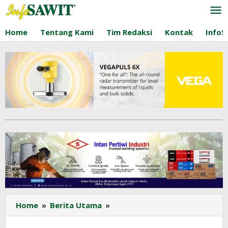
Lewati
ke
konten
Home
Tentang Kami
Tim Redaksi
Kontak
InfoS
India
Home
»
Berita Utama
»
Pertimbangkan
Kenaikan