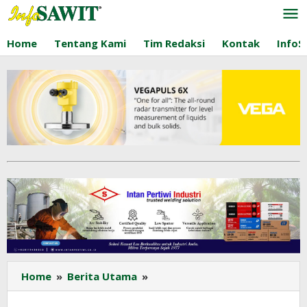
Lewati
ke
konten
Home
Tentang Kami
Tim Redaksi
Kontak
InfoS
Warga
Home
»
Berita Utama
»
Kampung
Sekolaq