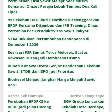
Permintaan Tirai Sawit Melejit Saat Musim
Kemarau, Omzet Perajin Lebak Tembus Dua Kali
Lipat
91 Pekebun OKU Ikuti Pelatihan Diselenggarakan
BPDP Bersama Ditjenbun dan IPB Training, Dinas
Pertanian Pacu Produktivitas Sawit Rakyat
STAA Bukukan Pertumbuhan Pendapatan di
Semester I 2026
Realisasi PSR Sumut Terus Melorot, Status
Kawasan Hutan Jadi Hambatan Utama
Bupati Konawe Utara Genjot Pendataan Pekebun
Sawit, STDB dan ISPO Jadi Prioritas
Biodiesel Menjadi Jangkar Harga Minyak Sawit
Baru
Navigasi
Berita Sebelumnya
Berita Selanjutnya
Perubahan BPDPKS ke
BGA Group Luncurkan
pos
BPDP Jadi Jalan Dorong
Sekolah Desa Berdaya,