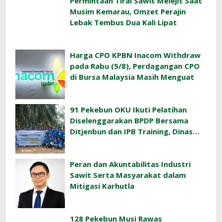
Permintaan Tirai Sawit Melejit Saat
Musim Kemarau, Omzet Perajin
Lebak Tembus Dua Kali Lipat
Harga CPO KPBN Inacom Withdraw
pada Rabu (5/8), Perdagangan CPO
di Bursa Malaysia Masih Menguat
91 Pekebun OKU Ikuti Pelatihan
Diselenggarakan BPDP Bersama
Ditjenbun dan IPB Training, Dinas
Pertanian Pacu Produktivitas Sawit
Rakyat
Peran dan Akuntabilitas Industri
Sawit Serta Masyarakat dalam
Mitigasi Karhutla
128 Pekebun Musi Rawas