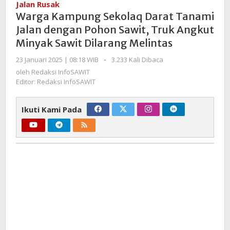
Jalan Rusak
Darat
Warga Kampung Sekolaq Darat Tanami
Tanami
Jalan dengan Pohon Sawit, Truk Angkut
Jalan
Minyak Sawit Dilarang Melintas
dengan
Pohon
oleh
23 Januari 2025 | 08:18 WIB
-
3.233 Kali Dibaca
Sawit,
Redaksi
oleh
Redaksi InfoSAWIT
Truk
InfoSAWIT
Editor: Redaksi InfoSAWIT
Angkut
Minyak
Ikuti Kami Pada
Sawit
Dilarang
Melintas