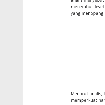
analis menyebut
menembus level 
yang menopang 
Menurut analis,
memperkuat harg