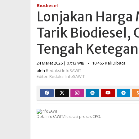
Minyak
Biodiesel
Dorong
Lonjakan Harga
Daya
Tarik
Tarik Biodiesel,
Biodiesel,
CPO
Menguat
Tengah Ketegan
di
Tengah
oleh
24 Maret 2026 | 07:13 WIB
-
10.465 Kali Dibaca
Ketegangan
Redaksi
Global
oleh
Redaksi InfoSAWIT
InfoSAWIT
Editor: Redaksi InfoSAWIT
Dok. InfoSAWIT/Ilustrasi proses CPO.