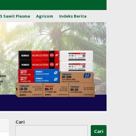
S Sawit Plasma
Agricom
Indeks Berita
Cari
Cari