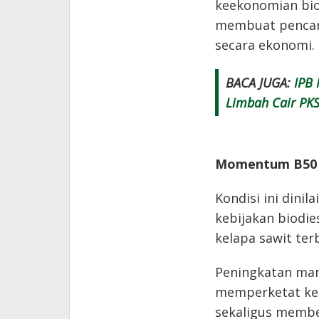
keekonomian biod
membuat pencamp
secara ekonomi.
BACA JUGA:
IPB 
Limbah Cair PKS
Momentum B50 
Kondisi ini dini
kebijakan biodie
kelapa sawit ter
Peningkatan man
memperketat ket
sekaligus memb