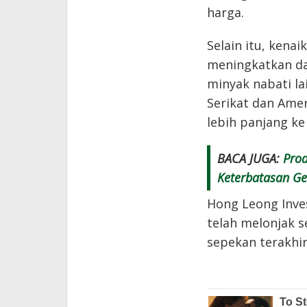
harga.
Selain itu, kenai
meningkatkan da
minyak nabati la
Serikat dan Amer
lebih panjang ke 
BACA JUGA:
Prod
Keterbatasan Gen
Hong Leong Inv
telah melonjak s
sepekan terakhir