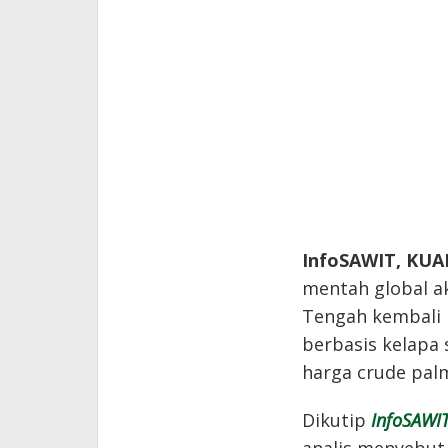
InfoSAWIT, KU
mentah global ak
Tengah kembali 
berbasis kelapa 
harga crude palm 
Dikutip
InfoSAWI