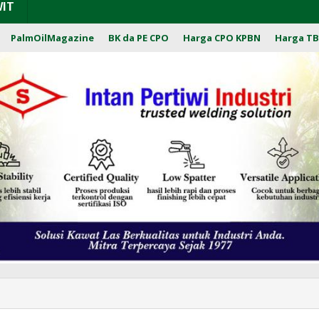
WIT
PalmOilMagazine
BK da PE CPO
Harga CPO KPBN
Harga TB