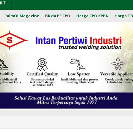
WIT
PalmOilMagazine
BK da PE CPO
Harga CPO KPBN
Harga TB