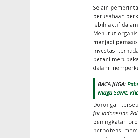
Selain pemerint
perusahaan perk
lebih aktif dala
Menurut organisa
menjadi pemasok
investasi terhad
petani merupaka
dalam memperkua
BACA JUGA:
Pabr
Niaga Sawit, Kh
Dorongan terseb
for Indonesian Pol
peningkatan pro
berpotensi memb