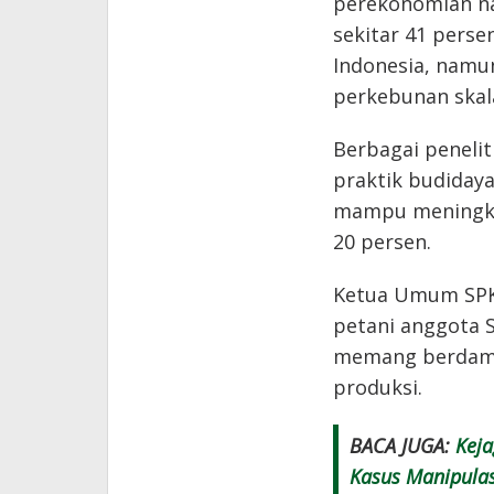
perekonomian nas
sekitar 41 perse
Indonesia, namu
perkebunan skal
Berbagai peneli
praktik budidaya
mampu meningkat
20 persen.
Ketua Umum SPK
petani anggota 
memang berdampa
produksi.
BACA JUGA:
Keja
Kasus Manipulas