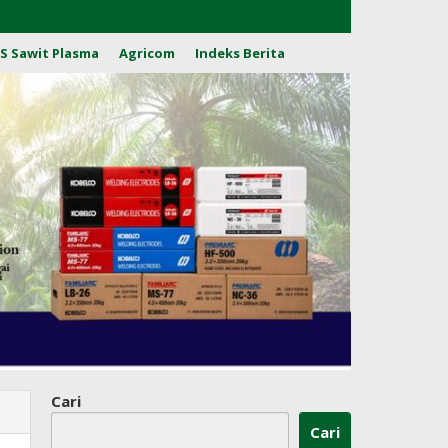
S Sawit Plasma
Agricom
Indeks Berita
Cari
Cari