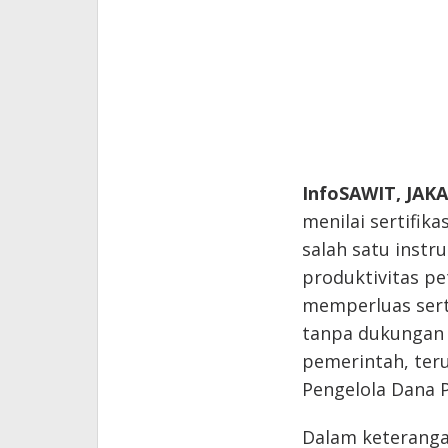
InfoSAWIT, JAK
menilai sertifik
salah satu inst
produktivitas p
memperluas serti
tanpa dukungan i
pemerintah, ter
Pengelola Dana 
Dalam keteranga