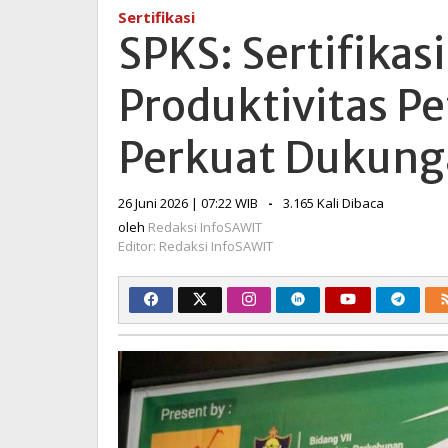
Sawit
Sertifikasi
Tingkatkan
SPKS: Sertifikas
Produktivitas
Petani,
Produktivitas P
BPDP
Didorong
Perkuat
Perkuat Dukung
Dukungan
Pendanaan
oleh
26 Juni 2026 | 07:22 WIB
-
3.165 Kali Dibaca
Redaksi
oleh
Redaksi InfoSAWIT
InfoSAWIT
Editor: Redaksi InfoSAWIT