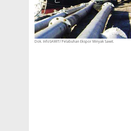
Dok. InfoSAWIT/ Pelabuhan Ekspor Minyak Sawit.