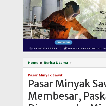
Pasar
Home
»
Berita Utama
»
Minyak
Sawit
Pasar Minyak Sawit
Mesir
Pasar Minyak Sa
Terus
Membesar,
Membesar, Paska
Paska
Disetujuinya
Dicampur