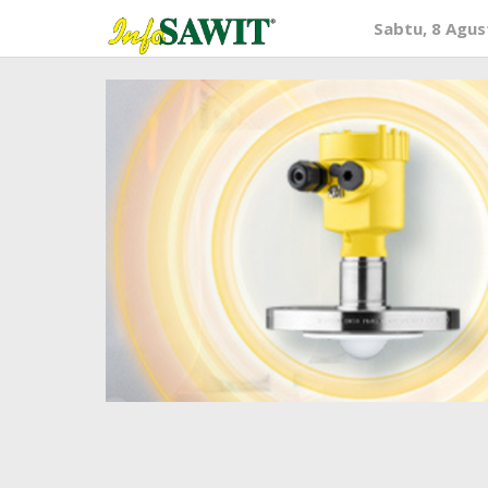
Lewati
Sabtu, 8 Agus
ke
konten