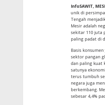
InfoSAWIT, MES
unik di persimpa
Tengah menjadika
Mesir adalah ne
sekitar 110 juta
paling padat di 
Basis konsumen 
sektor pangan gl
dan paling kuat k
satunya ekonomi
terus tumbuh se
negara juga me
berkembang. Me
sebesar 4,4% pad