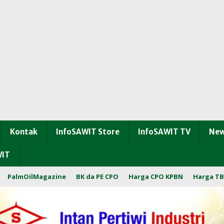
Kontak
InfoSAWIT Store
InfoSAWIT TV
New
WIT
PalmOilMagazine
BK da PE CPO
Harga CPO KPBN
Harga TB