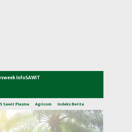
sweek InfoSAWIT
S Sawit Plasma
Agricom
Indeks Berita