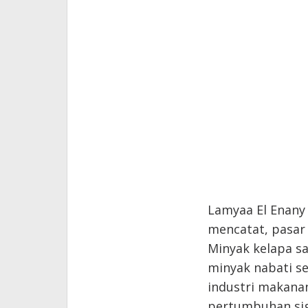
Lamyaa El Enany 
mencatat, pasar
Minyak kelapa s
minyak nabati s
industri makana
pertumbuhan sig