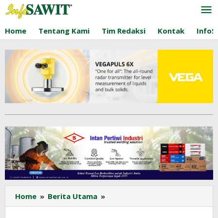
Lewati
ke
konten
Home
Tentang Kami
Tim Redaksi
Kontak
InfoS
AMP
Home
»
Berita Utama
»
Plantation
Dorong