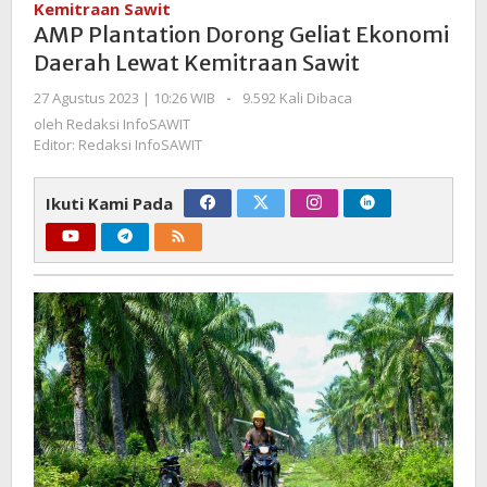
Kemitraan Sawit
Geliat
AMP Plantation Dorong Geliat Ekonomi
Ekonomi
Daerah Lewat Kemitraan Sawit
Daerah
Lewat
oleh
27 Agustus 2023 | 10:26 WIB
-
9.592 Kali Dibaca
Redaksi
Kemitraan
oleh
Redaksi InfoSAWIT
InfoSAWIT
Sawit
Editor: Redaksi InfoSAWIT
Ikuti Kami Pada