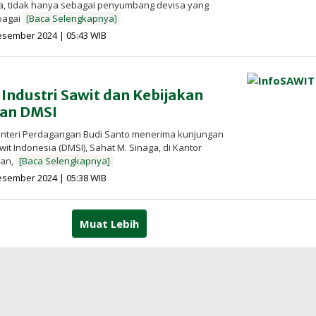
, tidak hanya sebagai penyumbang devisa yang
ebagai
[Baca Selengkapnya]
oleh
esember 2024 | 05:43 WIB
Redaksi
InfoSAWIT
Industri Sawit dan Kebijakan
gan DMSI
enteri Perdagangan Budi Santo menerima kunjungan
t Indonesia (DMSI), Sahat M. Sinaga, di Kantor
gan,
[Baca Selengkapnya]
oleh
esember 2024 | 05:38 WIB
Redaksi
InfoSAWIT
Muat Lebih