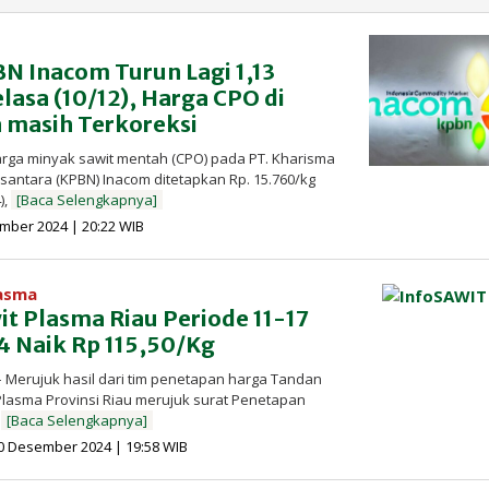
N Inacom Turun Lagi 1,13
lasa (10/12), Harga CPO di
a masih Terkoreksi
arga minyak sawit mentah (CPO) pada PT. Kharisma
ntara (KPBN) Inacom ditetapkan Rp. 15.760/kg
),
[Baca Selengkapnya]
oleh
mber 2024 | 20:22 WIB
Redaksi
InfoSAWIT
lasma
t Plasma Riau Periode 11-17
 Naik Rp 115,50/Kg
 Merujuk hasil dari tim penetapan harga Tandan
Plasma Provinsi Riau merujuk surat Penetapan
t
[Baca Selengkapnya]
oleh
0 Desember 2024 | 19:58 WIB
Redaksi
InfoSAWIT