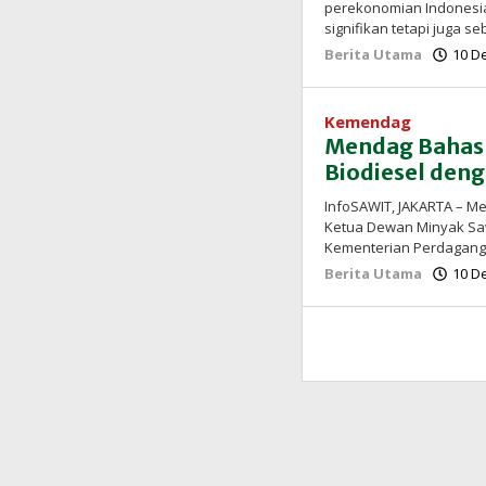
perekonomian Indonesia
signifikan tetapi juga s
Berita Utama
10 D
Kemendag
Mendag Bahas 
Biodiesel den
InfoSAWIT, JAKARTA – M
Ketua Dewan Minyak Sawi
Kementerian Perdagan
Berita Utama
10 D