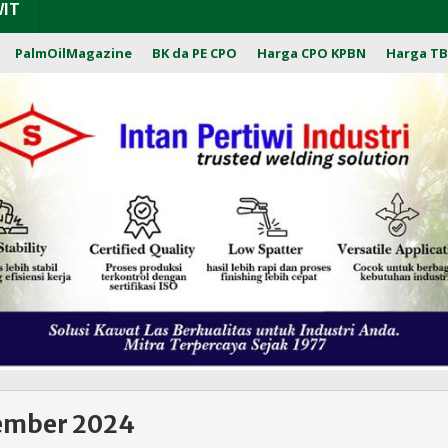
WIT
PalmOilMagazine
BK da PE CPO
Harga CPO KPBN
Harga TB
ember 2024