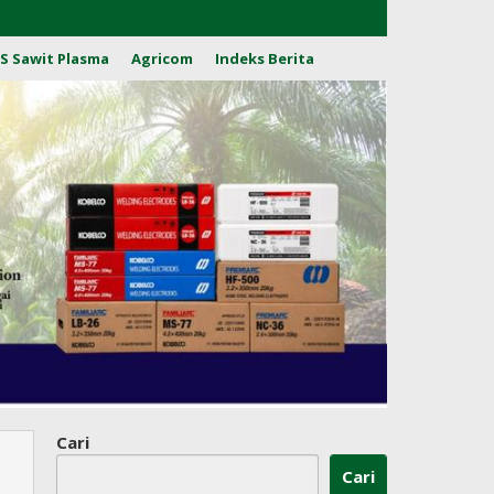
S Sawit Plasma
Agricom
Indeks Berita
Cari
Cari