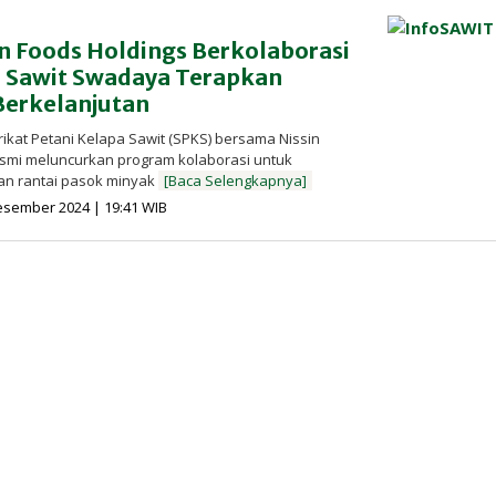
n Foods Holdings Berkolaborasi
 Sawit Swadaya Terapkan
Berkelanjutan
rikat Petani Kelapa Sawit (SPKS) bersama Nissin
esmi meluncurkan program kolaborasi untuk
an rantai pasok minyak
[Baca Selengkapnya]
oleh
esember 2024 | 19:41 WIB
Redaksi
InfoSAWIT