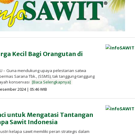
urga Kecil Bagi Orangutan di
AU – Guna mendukung upaya pelestarian satwa
mbermas Sarana Tbk., (SSMS), tak tanggung-tanggung
ayah konservasi
[Baca Selengkapnya]
oleh
Desember 2024 | 05:46 WIB
Redaksi
InfoSAWIT
nci untuk Mengatasi Tantangan
lapa Sawit Indonesia
ustri kelapa sawit memiliki peran strategis dalam