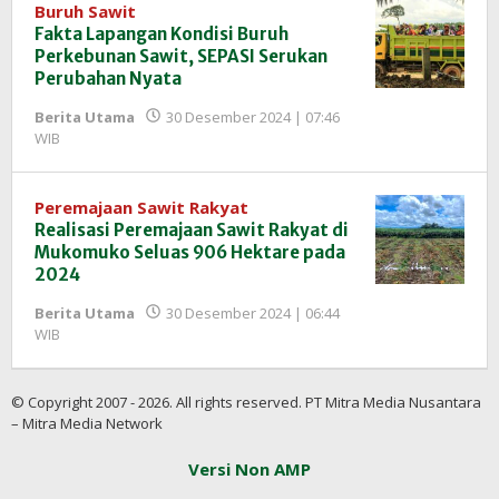
Buruh Sawit
Fakta Lapangan Kondisi Buruh
Perkebunan Sawit, SEPASI Serukan
Perubahan Nyata
Berita Utama
30 Desember 2024 | 07:46
oleh
WIB
Redaksi
InfoSAWIT
Peremajaan Sawit Rakyat
Realisasi Peremajaan Sawit Rakyat di
Mukomuko Seluas 906 Hektare pada
2024
Berita Utama
30 Desember 2024 | 06:44
oleh
WIB
Redaksi
InfoSAWIT
© Copyright 2007 - 2026. All rights reserved. PT Mitra Media Nusantara
– Mitra Media Network
Versi Non AMP