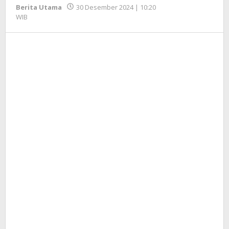
Berita Utama
30 Desember 2024 | 10:20
oleh
WIB
Redaksi
InfoSAWIT