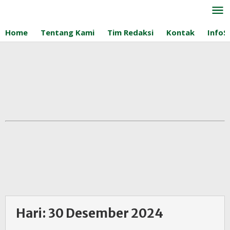
Lewati
ke
konten
Home
Tentang Kami
Tim Redaksi
Kontak
InfoS
Hari:
30 Desember 2024