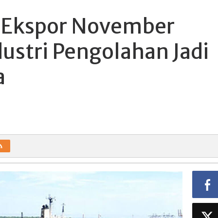
i Ekspor November
ustri Pengolahan Jadi
a