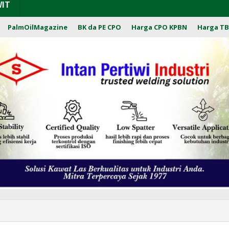
WIT
PalmOilMagazine
BK da PE CPO
Harga CPO KPBN
Harga TB