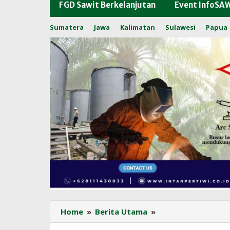
FGD Sawit Berkelanjutan
Event InfoSA
Sumatera
Jawa
Kalimatan
Sulawesi
Papua
Penurunan
Home
»
Berita Utama
»
Nilai