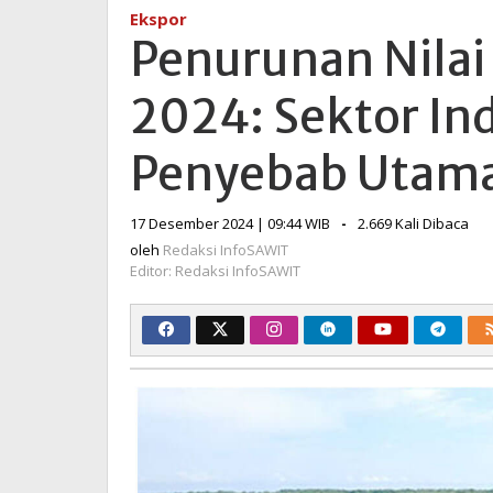
Ekspor
Ekspor
November
Penurunan Nila
2024:
Sektor
2024: Sektor Ind
Industri
Pengolahan
Jadi
Penyebab Utam
Penyebab
Utama
oleh
17 Desember 2024 | 09:44 WIB
-
2.669 Kali Dibaca
Redaksi
oleh
Redaksi InfoSAWIT
InfoSAWIT
Editor: Redaksi InfoSAWIT