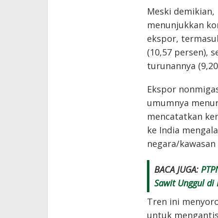
Meski demikian,
menunjukkan kont
ekspor, termasuk
(10,57 persen), 
turunannya (9,20
Ekspor nonmigas
umumnya menurun
mencatatkan ken
ke India mengal
negara/kawasan 
BACA JUGA:
PTPN
Sawit Unggul di 
Tren ini menyoro
untuk mengantisi