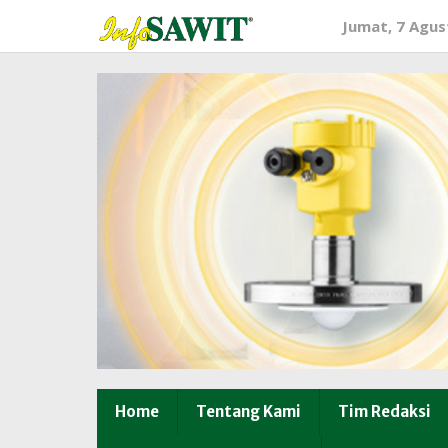
Lewati
Jumat, 7 Agus
ke
konten
Home
Tentang Kami
Tim Redaksi