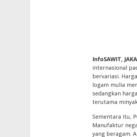
InfoSAWIT, JAK
internasional p
bervariasi. Harg
logam mulia men
sedangkan harga
terutama minyak 
Sementara itu, P
Manufaktur nega
yang beragam. Am