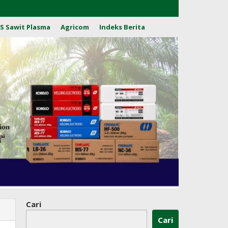
S Sawit Plasma
Agricom
Indeks Berita
Cari
Cari