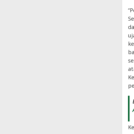
“P
Se
da
uj
k
ba
se
at
Ke
pe
Ke