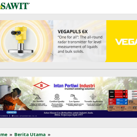
Audit
ome
»
Berita Utama
»