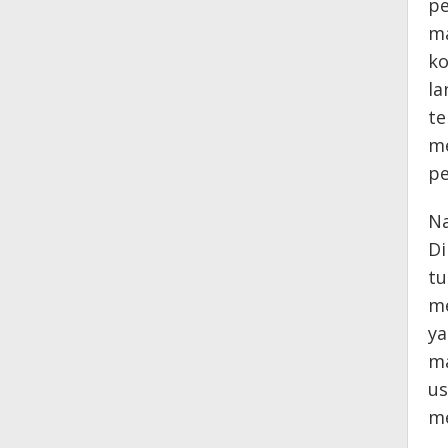
pe
ma
ko
la
te
me
pe
Na
Di
tu
me
ya
ma
us
me