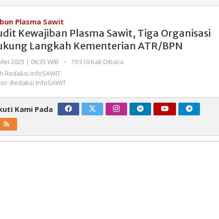
Kewajiban
Plasma
bun Plasma Sawit
Sawit,
udit Kewajiban Plasma Sawit, Tiga Organisasi
Tiga
ukung Langkah Kementerian ATR/BPN
Organisasi
Dukung
oleh
Mei 2025 | 06:35 WIB
-
19.510 Kali Dibaca
Redaksi
Langkah
eh
Redaksi InfoSAWIT
InfoSAWIT
Kementerian
tor: Redaksi InfoSAWIT
ATR/BPN
kuti Kami Pada