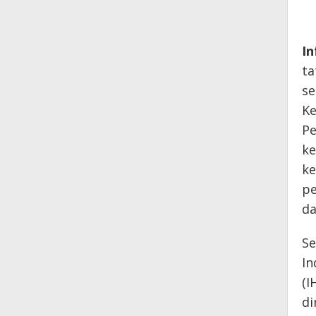
In
ta
se
Ke
Pe
ke
ke
pe
da
Se
In
(I
di