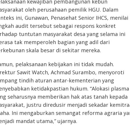
laksanaan kewajiban pembangunan kebun
syarakat oleh perusahaan pemilik HGU. Dalam
nteks ini, Gunawan, Penasehat Senior IHCS, menilai
ngkah audit tersebut sebagai respons konkret
rhadap tuntutan masyarakat desa yang selama ini
rasa tak memperoleh bagian yang adil dari
rkebunan skala besar di sekitar mereka.
mun, pelaksanaan kebijakan ini tidak mudah.
rektur Sawit Watch, Achmad Surambo, menyoroti
mpang tindih aturan antar-kementerian yang
nyebabkan ketidakpastian hukum. “Alokasi plasma
ng seharusnya memberikan hak atas tanah kepada
syarakat, justru diredusir menjadi sekadar kemitr
aha. Ini mengaburkan semangat reforma agraria y
njadi mandat utama,” ujarnya.