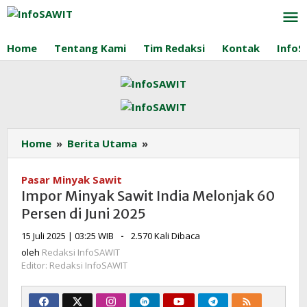
Lewati
ke
konten
Home
Tentang Kami
Tim Redaksi
Kontak
InfoS
Impor
Home
»
Berita Utama
»
Minyak
Sawit
Pasar Minyak Sawit
India
Impor Minyak Sawit India Melonjak 60
Melonjak
Persen di Juni 2025
60
Persen
oleh
15 Juli 2025 | 03:25 WIB
-
2.570 Kali Dibaca
Redaksi
di
oleh
Redaksi InfoSAWIT
InfoSAWIT
Juni
Editor: Redaksi InfoSAWIT
2025