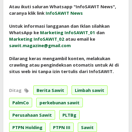
Atau ikuti saluran Whatsapp "InfoSAWIT News",
caranya klik link
InfoSAWIT News
Untuk informasi langganan dan Iklan silahkan
WhatsApp ke
Marketing InfoSAWIT_01
dan
Marketing InfoSAWIT_02
atau email ke
sawit.magazine@gmail.com
Dilarang keras mengambil konten, melakukan
crawling atau pengindeksan otomatis untuk AI di
situs web ini tanpa izin tertulis dari InfoSAWIT.
Ditag
Berita Sawit
Limbah sawit
PalmCo
perkebunan sawit
Perusahaan Sawit
PLTBg
PTPN Holding
PTPN III
Sawit