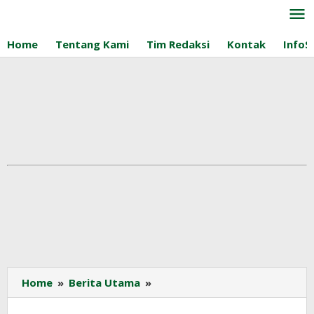
Lewati
ke
konten
Home
Tentang Kami
Tim Redaksi
Kontak
InfoS
PalmCo
Home
»
Berita Utama
»
Optimalkan
Limbah