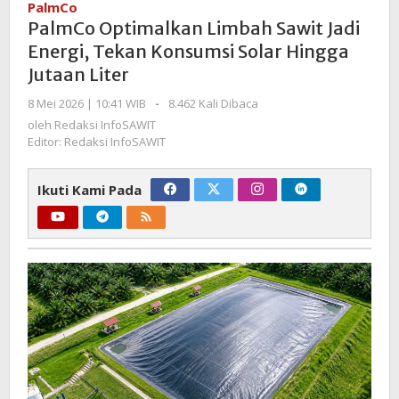
PalmCo
Sawit
PalmCo Optimalkan Limbah Sawit Jadi
Jadi
Energi, Tekan Konsumsi Solar Hingga
Energi,
Jutaan Liter
Tekan
Konsumsi
oleh
8 Mei 2026 | 10:41 WIB
-
8.462 Kali Dibaca
Solar
Redaksi
oleh
Redaksi InfoSAWIT
Hingga
InfoSAWIT
Editor: Redaksi InfoSAWIT
Jutaan
Liter
Ikuti Kami Pada