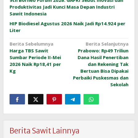
9th Borneo Forum 2026: GAPKI Sebut Inovasi dan
Produktivitas Jadi Kunci Masa Depan Industri
Sawit Indonesia
HIP Biodiesel Agustus 2026 Naik Jadi Rp14.924 per
Liter
Navigasi
Berita Sebelumnya
Berita Selanjutnya
Harga TBS Sawit
Prabowo: Rp49 Triliun
pos
Sumbar Periode II-Mei
Dana Hasil Penertiban
2026 Naik Rp18,41 per
dan Rekening Tak
Kg
Bertuan Bisa Dipakai
Perbaiki Puskesmas dan
Sekolah
Berita Sawit Lainnya