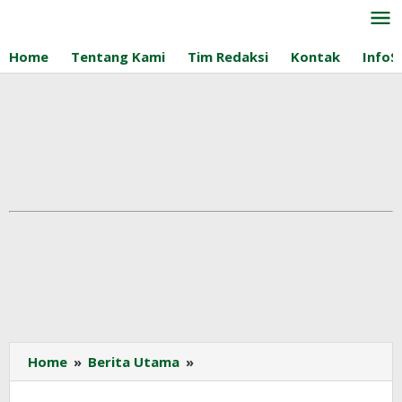
Lewati
ke
konten
Home
Tentang Kami
Tim Redaksi
Kontak
InfoS
MSCI
Home
»
Berita Utama
»
Coret
4