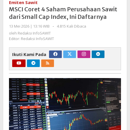
Emiten Sawit
Saham
MSCI Coret 4 Saham Perusahaan Sawit
Perusahaan
dari Small Cap Index, Ini Daftarnya
Sawit
dari
oleh
13 Mei 2026 | 13:16 WIB
-
4.815 Kali Dibaca
Redaksi
Small
oleh
Redaksi InfoSAWIT
InfoSAWIT
Cap
Editor: Redaksi InfoSAWIT
Index,
Ini
Ikuti Kami Pada
Daftarnya