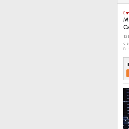
Em
M
Ca
13 
ol
Edi
I