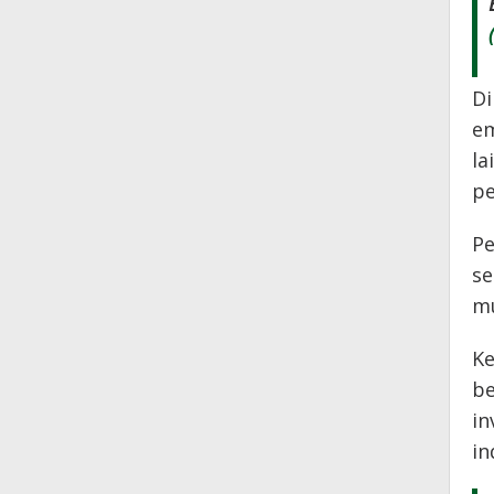
Di
em
la
pe
Pe
se
mu
Ke
be
in
in