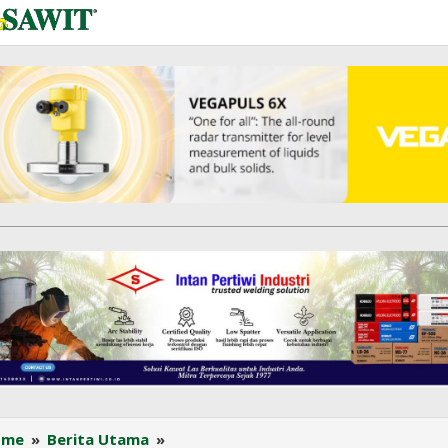
MSCI
ome
»
Berita Utama
»