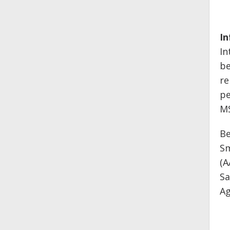
In
In
be
re
pe
MS
Be
Sm
(A
Sa
Ag