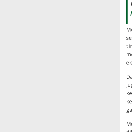
Me
se
ti
me
ek
Da
ju
ke
ke
ga
Me