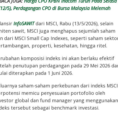
BACA JUGA:
Harga CPO KPBN Inacom Turun Pada Selasa
(12/5), Perdagangan CPO di Bursa Malaysia Melemah
lansir
InfoSAWIT
dari MSCI, Rabu (13/5/2026), selain
iten sawit, MSCI juga menghapus sejumlah saham
in dari MSCI Small Cap Indexes, seperti saham sekto
rtambangan, properti, kesehatan, hingga ritel.
rubahan komposisi indeks ini akan berlaku efektif
telah penutupan perdagangan pada 29 Mei 2026 da
lai diterapkan pada 1 Juni 2026.
luarnya saham-saham perkebunan dari indeks MSCI
rpotensi memicu penyesuaian portofolio oleh
vestor global dan fund manager yang menggunakan
deks tersebut sebagai benchmark investasi.