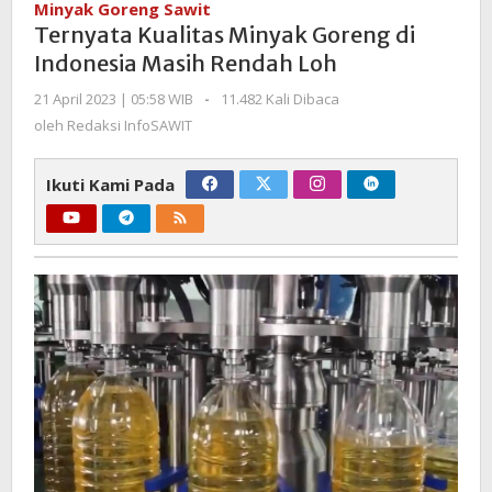
Minyak Goreng Sawit
Goreng
Ternyata Kualitas Minyak Goreng di
di
Indonesia Masih Rendah Loh
Indonesia
Masih
oleh
21 April 2023 | 05:58 WIB
-
11.482 Kali Dibaca
Redaksi
Rendah
oleh
Redaksi InfoSAWIT
InfoSAWIT
Loh
Ikuti Kami Pada