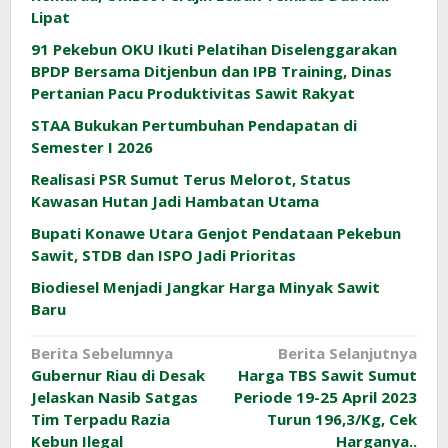
Lipat
91 Pekebun OKU Ikuti Pelatihan Diselenggarakan
BPDP Bersama Ditjenbun dan IPB Training, Dinas
Pertanian Pacu Produktivitas Sawit Rakyat
STAA Bukukan Pertumbuhan Pendapatan di
Semester I 2026
Realisasi PSR Sumut Terus Melorot, Status
Kawasan Hutan Jadi Hambatan Utama
Bupati Konawe Utara Genjot Pendataan Pekebun
Sawit, STDB dan ISPO Jadi Prioritas
Biodiesel Menjadi Jangkar Harga Minyak Sawit
Baru
Navigasi
Berita Sebelumnya
Berita Selanjutnya
Gubernur Riau di Desak
Harga TBS Sawit Sumut
pos
Jelaskan Nasib Satgas
Periode 19-25 April 2023
Tim Terpadu Razia
Turun 196,3/Kg, Cek
Kebun Ilegal
Harganya..