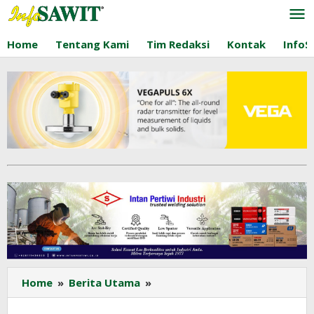
Lewati
ke
konten
Home
Tentang Kami
Tim Redaksi
Kontak
InfoS
Ternyata
Home
»
Berita Utama
»
Kualitas
Minyak