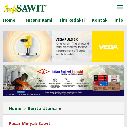
Lewati
ke
konten
Home
Tentang Kami
Tim Redaksi
Kontak
InfoS
Potensi
Home
»
Berita Utama
»
Peningkatan
Permintaan
Pasar Minyak Sawit
Minyak