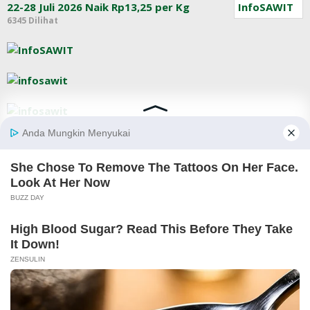
22-28 Juli 2026 Naik Rp13,25 per Kg
6345 Dilihat
Berita Sawit Terkini
Harga CPO KPBN Inacom Turun Tipis pada
Kamis (6/8), Perdagan…
7 Agustus 2026 | 05:43 WIB