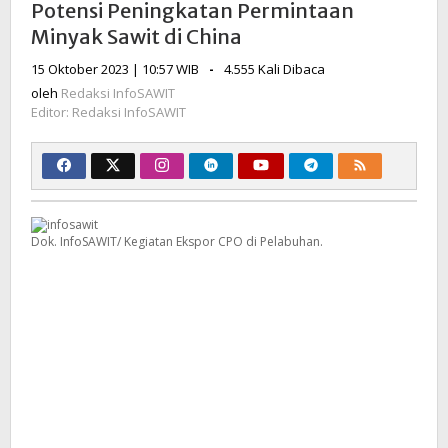
Potensi Peningkatan Permintaan
Sawit
Minyak Sawit di China
di
China
oleh
15 Oktober 2023 | 10:57 WIB
-
4.555 Kali Dibaca
Redaksi
oleh
Redaksi InfoSAWIT
InfoSAWIT
Editor: Redaksi InfoSAWIT
Dok. InfoSAWIT/ Kegiatan Ekspor CPO di Pelabuhan.