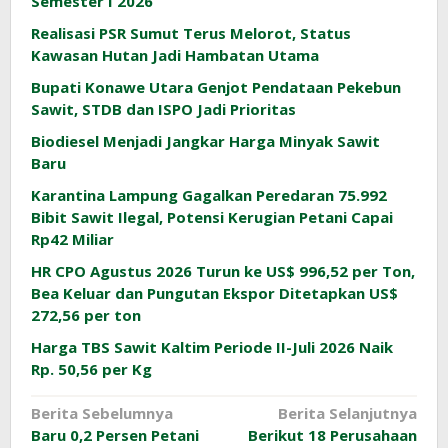
Semester I 2026
Realisasi PSR Sumut Terus Melorot, Status
Kawasan Hutan Jadi Hambatan Utama
Bupati Konawe Utara Genjot Pendataan Pekebun
Sawit, STDB dan ISPO Jadi Prioritas
Biodiesel Menjadi Jangkar Harga Minyak Sawit
Baru
Karantina Lampung Gagalkan Peredaran 75.992
Bibit Sawit Ilegal, Potensi Kerugian Petani Capai
Rp42 Miliar
HR CPO Agustus 2026 Turun ke US$ 996,52 per Ton,
Bea Keluar dan Pungutan Ekspor Ditetapkan US$
272,56 per ton
Harga TBS Sawit Kaltim Periode II-Juli 2026 Naik
Rp. 50,56 per Kg
Navigasi
Berita Sebelumnya
Berita Selanjutnya
Baru 0,2 Persen Petani
Berikut 18 Perusahaan
pos