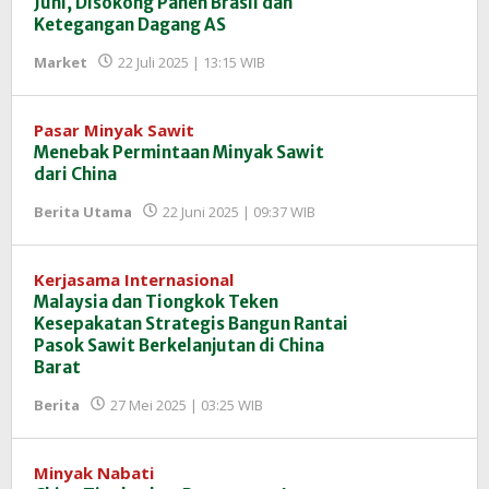
Juni, Disokong Panen Brasil dan
Ketegangan Dagang AS
oleh
Market
22 Juli 2025 | 13:15 WIB
Redaksi
InfoSAWIT
Pasar Minyak Sawit
Menebak Permintaan Minyak Sawit
dari China
oleh
Berita Utama
22 Juni 2025 | 09:37 WIB
Redaksi
InfoSAWIT
Kerjasama Internasional
Malaysia dan Tiongkok Teken
Kesepakatan Strategis Bangun Rantai
Pasok Sawit Berkelanjutan di China
Barat
oleh
Berita
27 Mei 2025 | 03:25 WIB
Redaksi
InfoSAWIT
Minyak Nabati