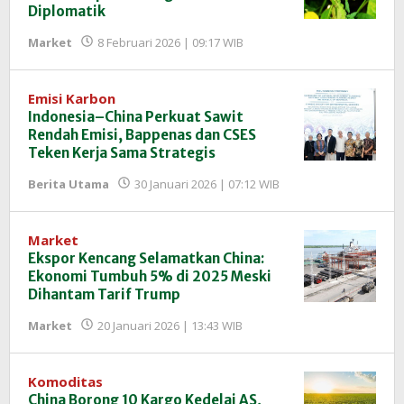
Diplomatik
oleh
Market
8 Februari 2026 | 09:17 WIB
Redaksi
InfoSAWIT
Emisi Karbon
Indonesia–China Perkuat Sawit
Rendah Emisi, Bappenas dan CSES
Teken Kerja Sama Strategis
oleh
Berita Utama
30 Januari 2026 | 07:12 WIB
Redaksi
InfoSAWIT
Market
Ekspor Kencang Selamatkan China:
Ekonomi Tumbuh 5% di 2025 Meski
Dihantam Tarif Trump
oleh
Market
20 Januari 2026 | 13:43 WIB
Redaksi
InfoSAWIT
Komoditas
China Borong 10 Kargo Kedelai AS,