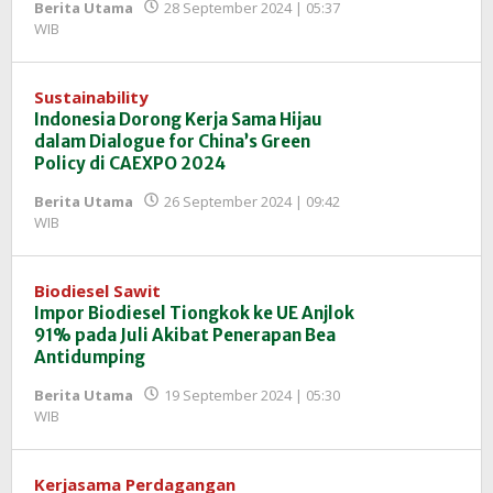
Berita Utama
28 September 2024 | 05:37
oleh
WIB
Redaksi
InfoSAWIT
Sustainability
Indonesia Dorong Kerja Sama Hijau
dalam Dialogue for China’s Green
Policy di CAEXPO 2024
Berita Utama
26 September 2024 | 09:42
oleh
WIB
Redaksi
InfoSAWIT
Biodiesel Sawit
Impor Biodiesel Tiongkok ke UE Anjlok
91% pada Juli Akibat Penerapan Bea
Antidumping
Berita Utama
19 September 2024 | 05:30
oleh
WIB
Redaksi
InfoSAWIT
Kerjasama Perdagangan