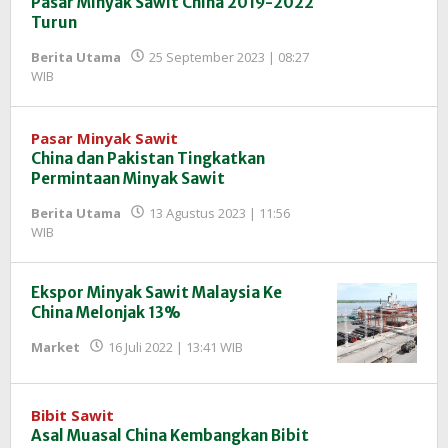
Pasar Minyak Sawit China 2019-2022
Turun
Berita Utama
25 September 2023 | 08:27
oleh
WIB
Redaksi
InfoSAWIT
Pasar Minyak Sawit
China dan Pakistan Tingkatkan
Permintaan Minyak Sawit
Berita Utama
13 Agustus 2023 | 11:56
oleh
WIB
Redaksi
InfoSAWIT
Ekspor Minyak Sawit Malaysia Ke
China Melonjak 13%
oleh
Market
16 Juli 2022 | 13:41 WIB
Redaksi
InfoSAWIT
Bibit Sawit
Asal Muasal China Kembangkan Bibit