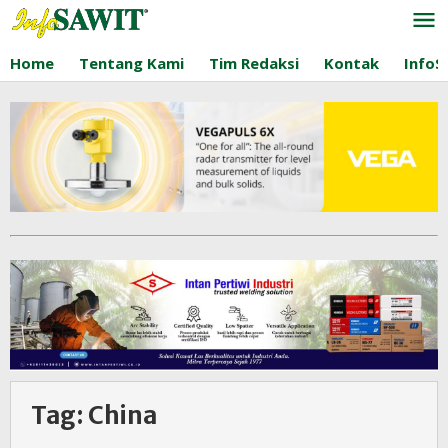
Lewati
ke
konten
Home
Tentang Kami
Tim Redaksi
Kontak
InfoS
Tag:
China