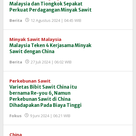
Malaysia dan Tiongkok Sepakat
Perkuat Perdagangan Minyak Sawit
oleh
Berita
12 Agustus 2024 | 04:45 WIB
Redaksi
InfoSAWIT
Minyak Sawit Malaysia
Malaysia Teken 4 Kerjasama Minyak
Sawit dengan China
oleh
Berita
27 Juli 2024 | 06:02 WIB
Redaksi
InfoSAWIT
Perkebunan Sawit
Varietas Bibit Sawit China itu
bernama Re-you 6, Namun
Perkebunan Sawit di China
Dihadapakan Pada Biaya Tinggi
oleh
Fokus
9 Juni 2024 | 06:21 WIB
Redaksi
InfoSAWIT
China