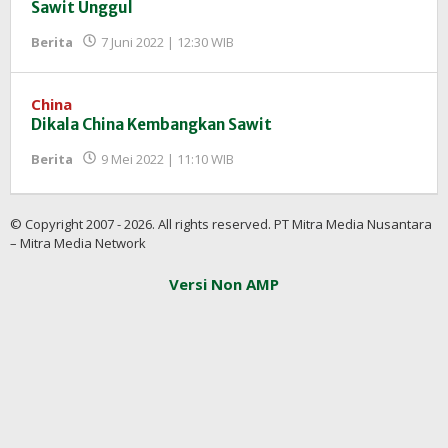
Sawit Unggul
oleh
Berita
7 Juni 2022 | 12:30 WIB
Redaksi
InfoSAWIT
China
Dikala China Kembangkan Sawit
oleh
Berita
9 Mei 2022 | 11:10 WIB
Redaksi
InfoSAWIT
© Copyright 2007 - 2026. All rights reserved. PT Mitra Media Nusantara
– Mitra Media Network
Versi Non AMP