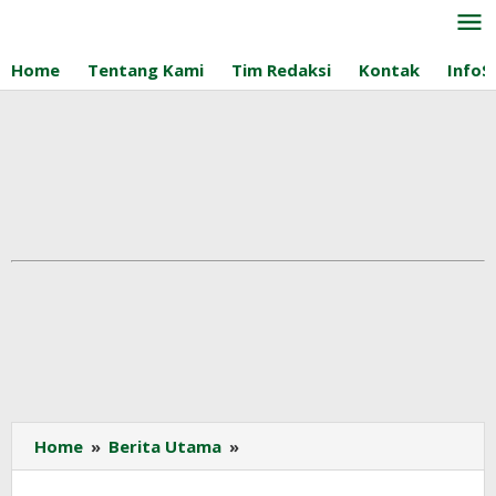
Lewati
ke
konten
Home
Tentang Kami
Tim Redaksi
Kontak
InfoS
Malaysia
Home
»
Berita Utama
»
Ekspansi
Lembaga