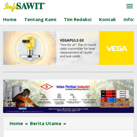
Lewati
ke
konten
Home
Tentang Kami
Tim Redaksi
Kontak
InfoS
Petani
Home
»
Berita Utama
»
Sawit
di