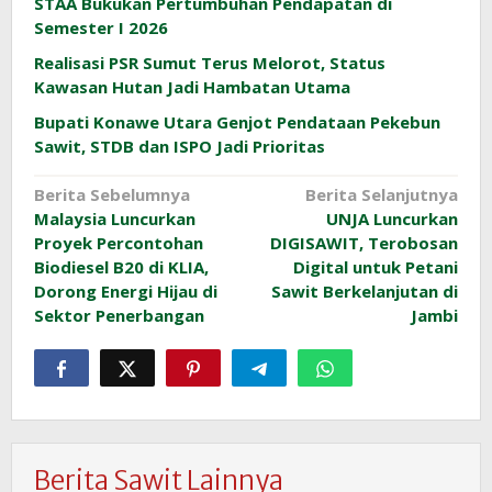
STAA Bukukan Pertumbuhan Pendapatan di
Semester I 2026
Realisasi PSR Sumut Terus Melorot, Status
Kawasan Hutan Jadi Hambatan Utama
Bupati Konawe Utara Genjot Pendataan Pekebun
Sawit, STDB dan ISPO Jadi Prioritas
Navigasi
Berita Sebelumnya
Berita Selanjutnya
Malaysia Luncurkan
UNJA Luncurkan
pos
Proyek Percontohan
DIGISAWIT, Terobosan
Biodiesel B20 di KLIA,
Digital untuk Petani
Dorong Energi Hijau di
Sawit Berkelanjutan di
Sektor Penerbangan
Jambi
Berita Sawit Lainnya