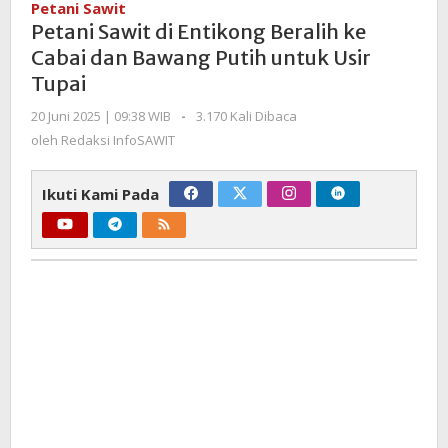
Petani Sawit
Entikong
Petani Sawit di Entikong Beralih ke
Beralih
Cabai dan Bawang Putih untuk Usir
ke
Tupai
Cabai
dan
oleh
20 Juni 2025 | 09:38 WIB
-
3.170 Kali Dibaca
Bawang
Redaksi
oleh
Redaksi InfoSAWIT
Putih
InfoSAWIT
untuk
Ikuti Kami Pada
Usir
Tupai