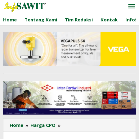
Lewati
ke
konten
Home
Tentang Kami
Tim Redaksi
Kontak
InfoS
Harga
Home
»
Harga CPO
»
CPO
KPBN