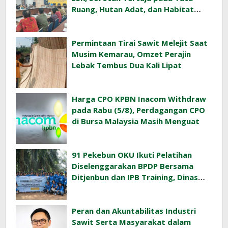
Ruang, Hutan Adat, dan Habitat
Orangutan
Permintaan Tirai Sawit Melejit Saat
Musim Kemarau, Omzet Perajin
Lebak Tembus Dua Kali Lipat
Harga CPO KPBN Inacom Withdraw
pada Rabu (5/8), Perdagangan CPO
di Bursa Malaysia Masih Menguat
91 Pekebun OKU Ikuti Pelatihan
Diselenggarakan BPDP Bersama
Ditjenbun dan IPB Training, Dinas
Pertanian Pacu Produktivitas Sawit
Rakyat
Peran dan Akuntabilitas Industri
Sawit Serta Masyarakat dalam