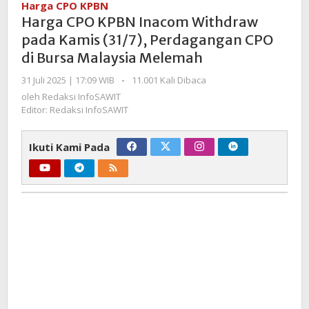
Harga CPO KPBN
Inacom
Harga CPO KPBN Inacom Withdraw
Withdraw
pada Kamis (31/7), Perdagangan CPO
pada
di Bursa Malaysia Melemah
Kamis
(31/7),
oleh
31 Juli 2025 | 17:09 WIB
-
11.001 Kali Dibaca
Perdagangan
Redaksi
oleh
Redaksi InfoSAWIT
CPO
InfoSAWIT
Editor: Redaksi InfoSAWIT
di
Bursa
Ikuti Kami Pada
Malaysia
Melemah