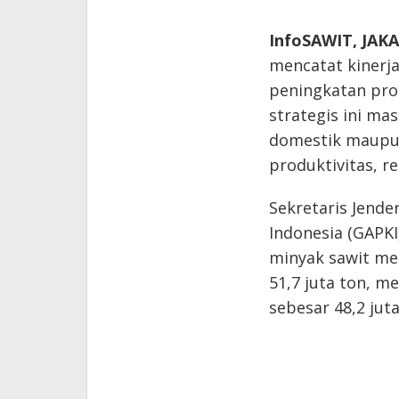
InfoSAWIT, JAK
mencatat kinerja
peningkatan prod
strategis ini m
domestik maupun
produktivitas, re
Sekretaris Jend
Indonesia (GAPK
minyak sawit me
51,7 juta ton, m
sebesar 48,2 juta