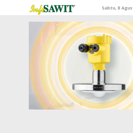
Lewati
Sabtu, 8 Agus
ke
konten