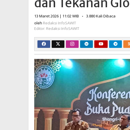
dan Tekanan Glo
Tata
Kelola
oleh
13 Maret 2026 | 11:02 WIB
-
3.880 Kali Dibaca
dan
Redaksi
Tekanan
oleh
Redaksi InfoSAWIT
InfoSAWIT
Editor: Redaksi InfoSAWIT
Global