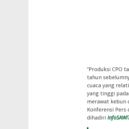
“Produksi CPO t
tahun sebelumnya
cuaca yang relat
yang tinggi pad
merawat kebun de
Konferensi Pers
dihadiri
InfoSAWI