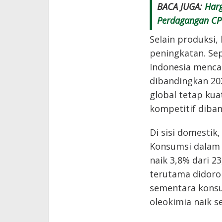
BACA JUGA:
Harg
Perdagangan CP
Selain produksi,
peningkatan. Se
Indonesia mencap
dibandingkan 202
global tetap kua
kompetitif diban
Di sisi domestik
Konsumsi dalam n
naik 3,8% dari 2
terutama didoro
sementara konsu
oleokimia naik s