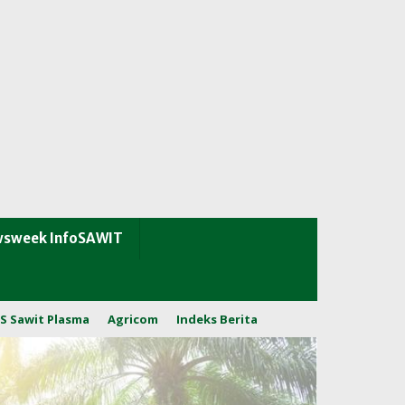
sweek InfoSAWIT
S Sawit Plasma
Agricom
Indeks Berita