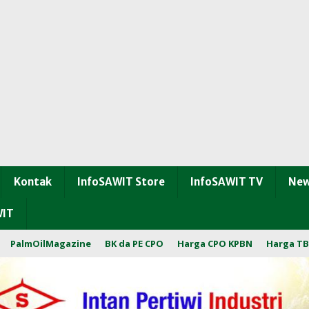
Kontak
InfoSAWIT Store
InfoSAWIT TV
New
WIT
PalmOilMagazine
BK da PE CPO
Harga CPO KPBN
Harga TB