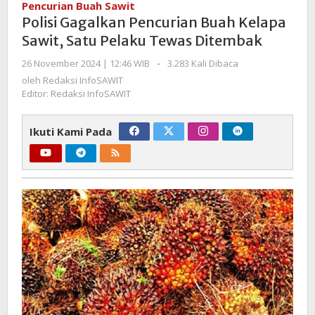
Pencurian Buah Sawit
Buah
Polisi Gagalkan Pencurian Buah Kelapa
Kelapa
Sawit, Satu Pelaku Tewas Ditembak
Sawit,
Satu
oleh
26 November 2024 | 12:46 WIB
-
3.283 Kali Dibaca
Pelaku
Redaksi
oleh
Redaksi InfoSAWIT
InfoSAWIT
Tewas
Editor: Redaksi InfoSAWIT
Ditembak
Ikuti Kami Pada