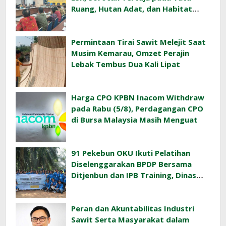
Ruang, Hutan Adat, dan Habitat
Orangutan
Permintaan Tirai Sawit Melejit Saat
Musim Kemarau, Omzet Perajin
Lebak Tembus Dua Kali Lipat
Harga CPO KPBN Inacom Withdraw
pada Rabu (5/8), Perdagangan CPO
di Bursa Malaysia Masih Menguat
91 Pekebun OKU Ikuti Pelatihan
Diselenggarakan BPDP Bersama
Ditjenbun dan IPB Training, Dinas
Pertanian Pacu Produktivitas Sawit
Rakyat
Peran dan Akuntabilitas Industri
Sawit Serta Masyarakat dalam