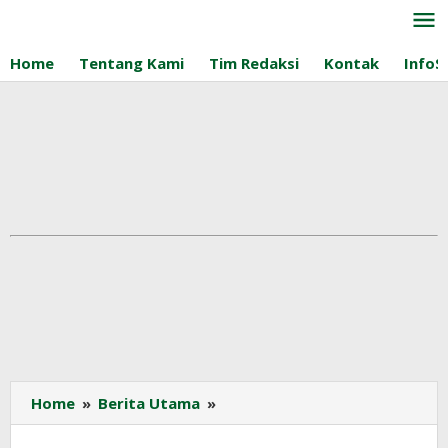
Lewati
ke
konten
Home
Tentang Kami
Tim Redaksi
Kontak
InfoS
Sawit
Home
»
Berita Utama
»
Rakyat
Bangkit!