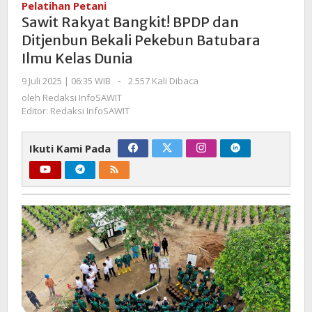
Pelatihan Petani
BPDP
Sawit Rakyat Bangkit! BPDP dan
dan
Ditjenbun Bekali Pekebun Batubara
Ditjenbun
Ilmu Kelas Dunia
Bekali
Pekebun
oleh
9 Juli 2025 | 06:35 WIB
-
2.557 Kali Dibaca
Batubara
Redaksi
oleh
Redaksi InfoSAWIT
Ilmu
InfoSAWIT
Editor: Redaksi InfoSAWIT
Kelas
Dunia
Ikuti Kami Pada