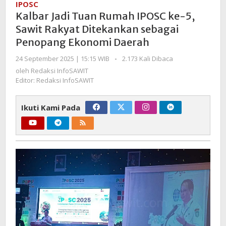
IPOSC
Rumah
Kalbar Jadi Tuan Rumah IPOSC ke-5,
IPOSC
Sawit Rakyat Ditekankan sebagai
ke-
Penopang Ekonomi Daerah
5,
Sawit
oleh
24 September 2025 | 15:15 WIB
-
2.173 Kali Dibaca
Rakyat
Redaksi
oleh
Redaksi InfoSAWIT
Ditekankan
InfoSAWIT
Editor: Redaksi InfoSAWIT
sebagai
Penopang
Ikuti Kami Pada
Ekonomi
Daerah