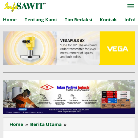
Lewati
ke
konten
Home
Tentang Kami
Tim Redaksi
Kontak
InfoS
Kalbar
Home
»
Berita Utama
»
Jadi
Tuan