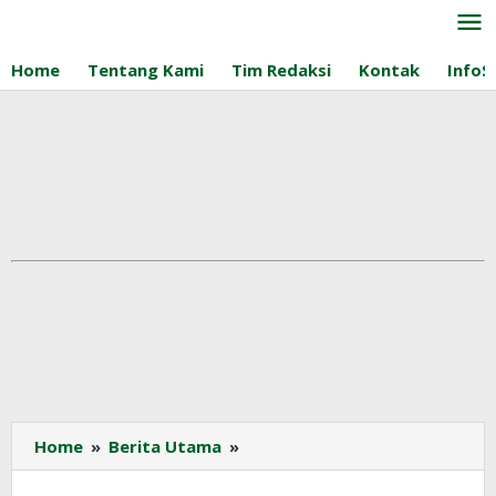
Lewati
ke
konten
Home
Tentang Kami
Tim Redaksi
Kontak
InfoS
BPDP
Home
»
Berita Utama
»
Dorong
Proposal