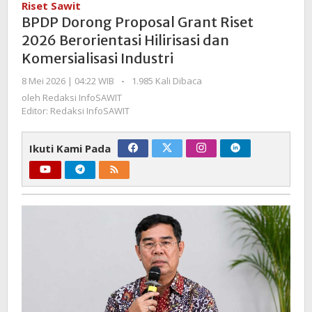
Riset Sawit
Grant
BPDP Dorong Proposal Grant Riset
Riset
2026 Berorientasi Hilirisasi dan
2026
Komersialisasi Industri
Berorientasi
Hilirisasi
oleh
8 Mei 2026 | 04:22 WIB
-
1.985 Kali Dibaca
dan
Redaksi
oleh
Redaksi InfoSAWIT
Komersialisasi
InfoSAWIT
Editor: Redaksi InfoSAWIT
Industri
Ikuti Kami Pada