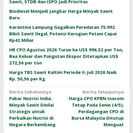
Sawit, STDB dan ISPO Jadi Prioritas
Biodiesel Menjadi Jangkar Harga Minyak Sawit
Baru
Karantina Lampung Gagalkan Peredaran 75.992
Bibit Sawit Ilegal, Potensi Kerugian Petani Capai
Rp42 Miliar
HR CPO Agustus 2026 Turun ke US$ 996,52 per Ton,
Bea Keluar dan Pungutan Ekspor Ditetapkan US$
272,56 per ton
Harga TBS Sawit Kaltim Periode II-Juli 2026 Naik
Rp. 50,56 per Kg
Navigasi
Berita Sebelumnya
Berita Selanjutnya
Pakar Nutrisi India:
Harga CPO KPBN Inacom
pos
Minyak Sawit Dinilai
Tetap Pada Senin (4/5),
Strategis untuk
Perdagangan CPO di
Perbaikan Nutrisi di
Bursa Malaysia Ditutup
Negara Berkembang
Menguat