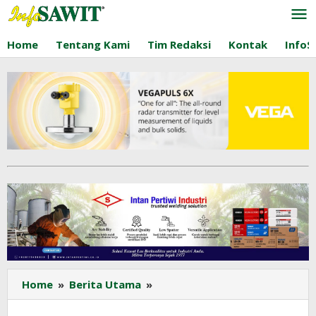
Lewati
ke
konten
Home
Tentang Kami
Tim Redaksi
Kontak
InfoS
Hilirisasi
Home
»
Berita Utama
»
Sawit
Masuk