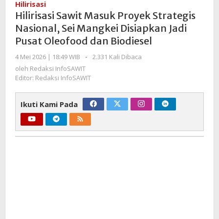
Hilirisasi
Proyek
Hilirisasi Sawit Masuk Proyek Strategis
Strategis
Nasional, Sei Mangkei Disiapkan Jadi
Nasional,
Pusat Oleofood dan Biodiesel
Sei
Mangkei
oleh
4 Mei 2026 | 18:49 WIB
-
2.331 Kali Dibaca
Disiapkan
Redaksi
oleh
Redaksi InfoSAWIT
Jadi
InfoSAWIT
Editor: Redaksi InfoSAWIT
Pusat
Oleofood
Ikuti Kami Pada
dan
Biodiesel