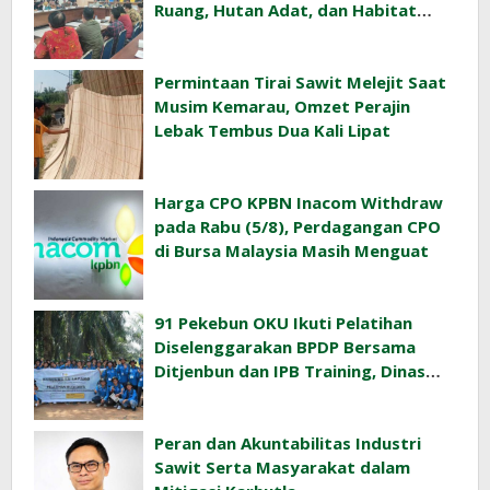
Ruang, Hutan Adat, dan Habitat
Orangutan
Permintaan Tirai Sawit Melejit Saat
Musim Kemarau, Omzet Perajin
Lebak Tembus Dua Kali Lipat
Harga CPO KPBN Inacom Withdraw
pada Rabu (5/8), Perdagangan CPO
di Bursa Malaysia Masih Menguat
91 Pekebun OKU Ikuti Pelatihan
Diselenggarakan BPDP Bersama
Ditjenbun dan IPB Training, Dinas
Pertanian Pacu Produktivitas Sawit
Rakyat
Peran dan Akuntabilitas Industri
Sawit Serta Masyarakat dalam