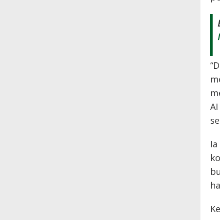
“D
me
me
AI
se
Ia
ko
bu
ha
Ke