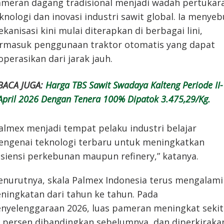
meran dagang tradisional menjadi wadah pertukar
knologi dan inovasi industri sawit global. Ia menyeb
kanisasi kini mulai diterapkan di berbagai lini,
rmasuk penggunaan traktor otomatis yang dapat
operasikan dari jarak jauh.
BACA JUGA:
Harga TBS Sawit Swadaya Kalteng Periode II-
April 2026 Dengan Tenera 100% Dipatok 3.475,29/Kg.
almex menjadi tempat pelaku industri belajar
ngenai teknologi terbaru untuk meningkatkan
isiensi perkebunan maupun refinery,” katanya.
nurutnya, skala Palmex Indonesia terus mengalami
ningkatan dari tahun ke tahun. Pada
nyelenggaraan 2026, luas pameran meningkat sekit
 persen dibandingkan sebelumnya, dan diperkiraka