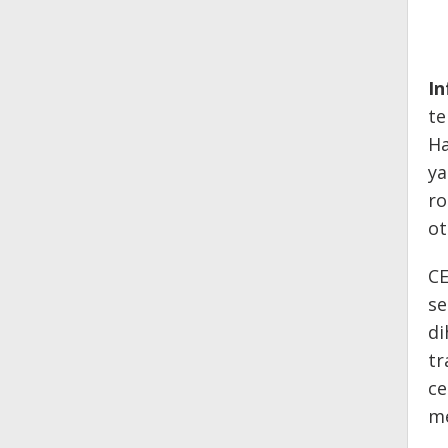
In
te
Ha
ya
ro
ot
CE
se
di
tr
ce
me