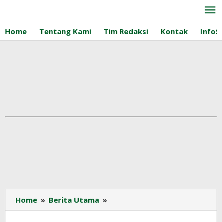
Lewati
ke
konten
Home
Tentang Kami
Tim Redaksi
Kontak
InfoS
SPKS:
Home
»
Berita Utama
»
Harga
TBS