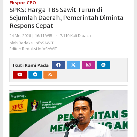
Ekspor CPO
Sawit
SPKS: Harga TBS Sawit Turun di
Turun
Sejumlah Daerah, Pemerintah Diminta
di
Respons Cepat
Sejumlah
Daerah,
oleh
24 Mei 2026 | 16:11 WIB
-
7.110 Kali Dibaca
Pemerintah
Redaksi
oleh
Redaksi InfoSAWIT
Diminta
InfoSAWIT
Editor: Redaksi InfoSAWIT
Respons
Cepat
Ikuti Kami Pada