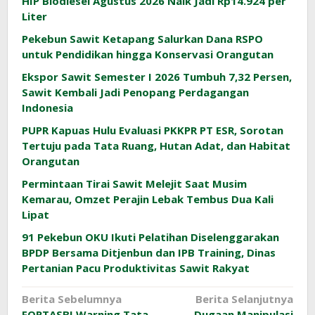
HIP Biodiesel Agustus 2026 Naik Jadi Rp14.924 per
Liter
Pekebun Sawit Ketapang Salurkan Dana RSPO
untuk Pendidikan hingga Konservasi Orangutan
Ekspor Sawit Semester I 2026 Tumbuh 7,32 Persen,
Sawit Kembali Jadi Penopang Perdagangan
Indonesia
PUPR Kapuas Hulu Evaluasi PKKPR PT ESR, Sorotan
Tertuju pada Tata Ruang, Hutan Adat, dan Habitat
Orangutan
Permintaan Tirai Sawit Melejit Saat Musim
Kemarau, Omzet Perajin Lebak Tembus Dua Kali
Lipat
91 Pekebun OKU Ikuti Pelatihan Diselenggarakan
BPDP Bersama Ditjenbun dan IPB Training, Dinas
Pertanian Pacu Produktivitas Sawit Rakyat
Navigasi
Berita Sebelumnya
Berita Selanjutnya
FORTASBI Warning Tata
Dugaan Manipulasi