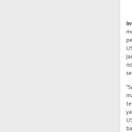
In
me
pe
US
Ja
no
se
“S
ma
te
ya
US
ba