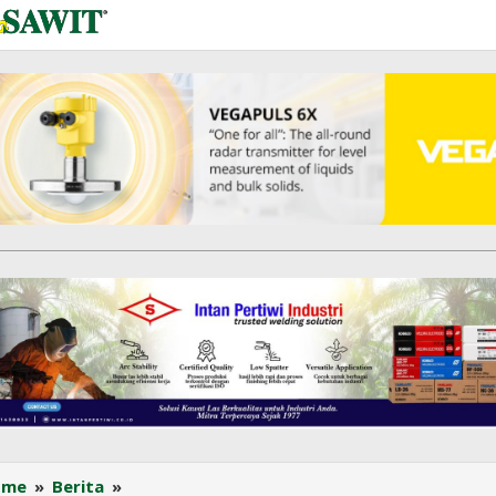
Surplus
ome
»
Berita
»