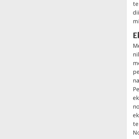
te
di
mi
E
Me
ni
me
pe
na
Pe
ek
no
ek
te
No