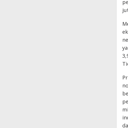
pe
ju
Me
ek
ne
ya
3,
Ti
Pr
no
be
pe
mi
in
da