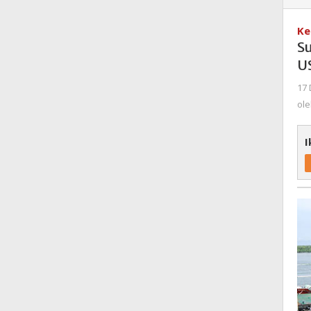
Ke
S
US
17 
ol
I