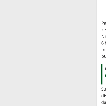
Pa
ke
Ni
6,
mi
bu
Su
di
da