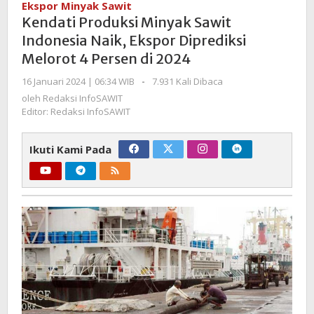
Ekspor Minyak Sawit
Sawit
Kendati Produksi Minyak Sawit
Indonesia
Indonesia Naik, Ekspor Diprediksi
Naik,
Melorot 4 Persen di 2024
Ekspor
Diprediksi
oleh
16 Januari 2024 | 06:34 WIB
-
7.931 Kali Dibaca
Melorot
Redaksi
oleh
Redaksi InfoSAWIT
4
InfoSAWIT
Editor: Redaksi InfoSAWIT
Persen
di
Ikuti Kami Pada
2024