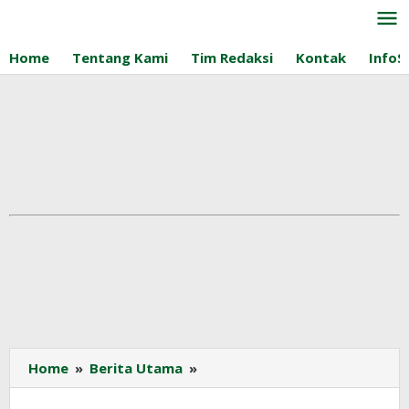
Lewati
ke
konten
Home
Tentang Kami
Tim Redaksi
Kontak
InfoS
Kendati
Home
»
Berita Utama
»
Produksi
Minyak