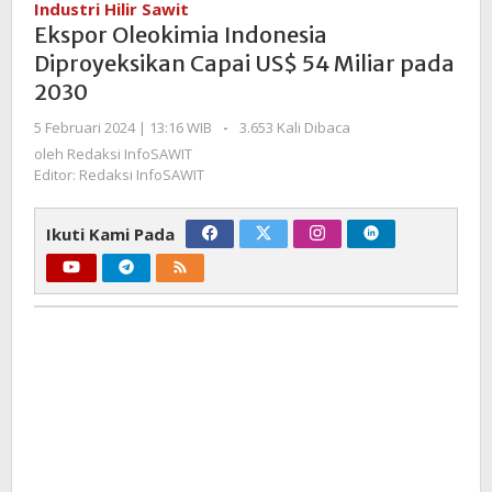
Industri Hilir Sawit
Diproyeksikan
Ekspor Oleokimia Indonesia
Capai
Diproyeksikan Capai US$ 54 Miliar pada
US$
2030
54
Miliar
oleh
5 Februari 2024 | 13:16 WIB
-
3.653 Kali Dibaca
pada
Redaksi
oleh
Redaksi InfoSAWIT
2030
InfoSAWIT
Editor: Redaksi InfoSAWIT
Ikuti Kami Pada