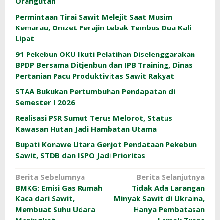
Orangutan
Permintaan Tirai Sawit Melejit Saat Musim
Kemarau, Omzet Perajin Lebak Tembus Dua Kali
Lipat
91 Pekebun OKU Ikuti Pelatihan Diselenggarakan
BPDP Bersama Ditjenbun dan IPB Training, Dinas
Pertanian Pacu Produktivitas Sawit Rakyat
STAA Bukukan Pertumbuhan Pendapatan di
Semester I 2026
Realisasi PSR Sumut Terus Melorot, Status
Kawasan Hutan Jadi Hambatan Utama
Bupati Konawe Utara Genjot Pendataan Pekebun
Sawit, STDB dan ISPO Jadi Prioritas
Navigasi
Berita Sebelumnya
Berita Selanjutnya
BMKG: Emisi Gas Rumah
Tidak Ada Larangan
pos
Kaca dari Sawit,
Minyak Sawit di Ukraina,
Membuat Suhu Udara
Hanya Pembatasan