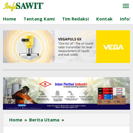
Lewati
ke
konten
Home
Tentang Kami
Tim Redaksi
Kontak
InfoS
Indonesia
Home
»
Berita Utama
»
dan
Malaysia