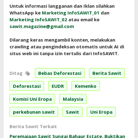
Untuk informasi langganan dan Iklan silahkan
WhatsApp ke
Marketing InfoSAWIT_01
dan
Marketing InfoSAWIT_02
atau email ke
sawit.magazine@gmail.com
Dilarang keras mengambil konten, melakukan
crawling atau pengindeksan otomatis untuk AI di
situs web ini tanpa izin tertulis dari InfoSAWIT.
Ditag
Bebas Deforestasi
Berita Sawit
Deforestasi
EUDR
Kemenko
Komisi Uni Eropa
Malaysia
perkebunan sawit
Sawit
Uni Eropa
Berita Sawit Terkait
Peremajaan Sawit Sungai Bahaur Estate, Buktikan