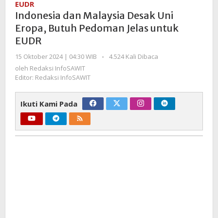
EUDR
Desak
Indonesia dan Malaysia Desak Uni
Uni
Eropa, Butuh Pedoman Jelas untuk
Eropa,
EUDR
Butuh
Pedoman
oleh
15 Oktober 2024 | 04:30 WIB
-
4.524 Kali Dibaca
Jelas
Redaksi
oleh
Redaksi InfoSAWIT
untuk
InfoSAWIT
Editor: Redaksi InfoSAWIT
EUDR
Ikuti Kami Pada