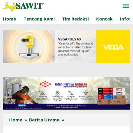
Lewati
ke
konten
Home
Tentang Kami
Tim Redaksi
Kontak
InfoS
Kabupaten
Home
»
Berita Utama
»
Seruyan
Tegaskan