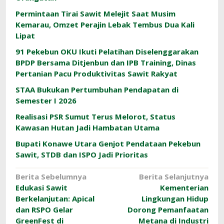
Permintaan Tirai Sawit Melejit Saat Musim
Kemarau, Omzet Perajin Lebak Tembus Dua Kali
Lipat
91 Pekebun OKU Ikuti Pelatihan Diselenggarakan
BPDP Bersama Ditjenbun dan IPB Training, Dinas
Pertanian Pacu Produktivitas Sawit Rakyat
STAA Bukukan Pertumbuhan Pendapatan di
Semester I 2026
Realisasi PSR Sumut Terus Melorot, Status
Kawasan Hutan Jadi Hambatan Utama
Bupati Konawe Utara Genjot Pendataan Pekebun
Sawit, STDB dan ISPO Jadi Prioritas
Navigasi
Berita Sebelumnya
Berita Selanjutnya
Edukasi Sawit
Kementerian
pos
Berkelanjutan: Apical
Lingkungan Hidup
dan RSPO Gelar
Dorong Pemanfaatan
GreenFest di
Metana di Industri