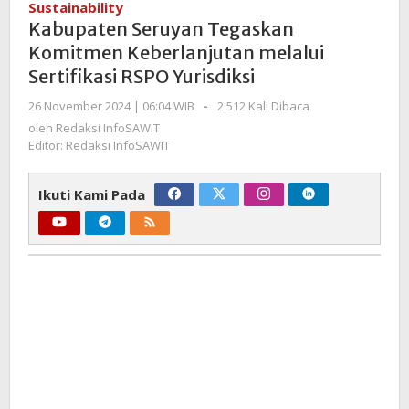
Sustainability
Komitmen
Kabupaten Seruyan Tegaskan
Keberlanjutan
Komitmen Keberlanjutan melalui
melalui
Sertifikasi RSPO Yurisdiksi
Sertifikasi
RSPO
oleh
26 November 2024 | 06:04 WIB
-
2.512 Kali Dibaca
Yurisdiksi
Redaksi
oleh
Redaksi InfoSAWIT
InfoSAWIT
Editor: Redaksi InfoSAWIT
Ikuti Kami Pada