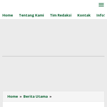
Lewati
ke
konten
Home
Tentang Kami
Tim Redaksi
Kontak
InfoS
Produksi
Home
»
Berita Utama
»
Sawit
Malaysia