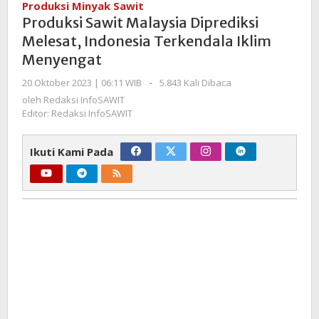
Produksi Minyak Sawit
Diprediksi
Produksi Sawit Malaysia Diprediksi
Melesat,
Melesat, Indonesia Terkendala Iklim
Indonesia
Menyengat
Terkendala
Iklim
oleh
20 Oktober 2023 | 06:11 WIB
-
5.843 Kali Dibaca
Menyengat
Redaksi
oleh
Redaksi InfoSAWIT
InfoSAWIT
Editor: Redaksi InfoSAWIT
Ikuti Kami Pada