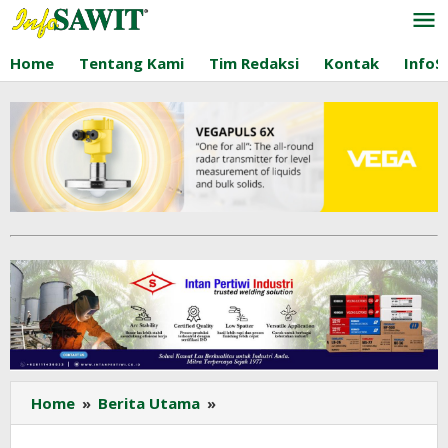
Lewati
ke
konten
Home
Tentang Kami
Tim Redaksi
Kontak
InfoS
Indonesia
Home
»
Berita Utama
»
Kian
Kokoh