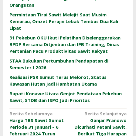
Orangutan
Permintaan Tirai Sawit Melejit Saat Musim
Kemarau, Omzet Perajin Lebak Tembus Dua Kali
Lipat
91 Pekebun OKU Ikuti Pelatihan Diselenggarakan
BPDP Bersama Ditjenbun dan IPB Training, Dinas
Pertanian Pacu Produktivitas Sawit Rakyat
STAA Bukukan Pertumbuhan Pendapatan di
Semester I 2026
Realisasi PSR Sumut Terus Melorot, Status
Kawasan Hutan Jadi Hambatan Utama
Bupati Konawe Utara Genjot Pendataan Pekebun
Sawit, STDB dan ISPO Jadi Prioritas
Navigasi
Berita Sebelumnya
Berita Selanjutnya
Harga TBS Sawit Sumut
Ganjar Pranowo
pos
Periode 31 Januari – 6
Dicurhati Petani Sawit,
Februari 2024 Turun
Berikut Tiga Harapan