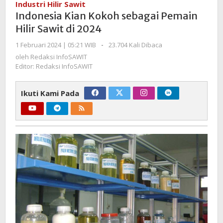
Industri Hilir Sawit
sebagai
Indonesia Kian Kokoh sebagai Pemain
Pemain
Hilir Sawit di 2024
Hilir
Sawit
oleh
1 Februari 2024 | 05:21 WIB
-
23.704 Kali Dibaca
Redaksi
di
oleh
Redaksi InfoSAWIT
InfoSAWIT
2024
Editor: Redaksi InfoSAWIT
Ikuti Kami Pada