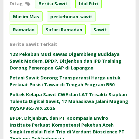
Ditag
Berita Sawit
Idul Fitri
Musim Mas
perkebunan sawit
Ramadan
Safari Ramadan
Sawit
Berita Sawit Terkait
128 Pekebun Musi Rawas Digembleng Budidaya
Sawit Modern, BPDP, Ditjenbun dan IPB Training
Dorong Penerapan GAP di Lapangan
Petani Sawit Dorong Transparansi Harga untuk
Perkuat Posisi Tawar di Tengah Program B50
Poltek Kelapa Sawit CWE dan LAT Trisakti Siapkan
Talenta Digital Sawit, 17 Mahasiswa Jalani Magang
mySAP365 AIX 2026
BPDP, Ditjenbun, dan PT Koompasia Enviro
Institute Perkuat Kompetensi Pekebun Aceh
Singkil melalui Field Trip di Verdant Bioscience PT
Timbang Deli Indonesia