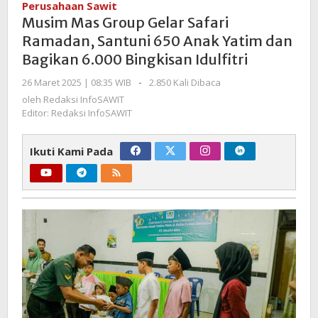
Perusahaan Sawit
Gelar
Musim Mas Group Gelar Safari
Safari
Ramadan, Santuni 650 Anak Yatim dan
Ramadan,
Bagikan 6.000 Bingkisan Idulfitri
Santuni
650
oleh
26 Maret 2025 | 08:35 WIB
-
2.850 Kali Dibaca
Anak
Redaksi
oleh
Redaksi InfoSAWIT
Yatim
InfoSAWIT
Editor: Redaksi InfoSAWIT
dan
Bagikan
Ikuti Kami Pada
6.000
Bingkisan
Idulfitri