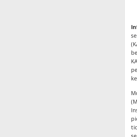
In
se
(K
be
KA
pe
ke
Mo
(M
In
pi
ti
se