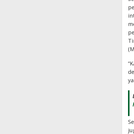
pe
in
me
pe
Ti
(M
“K
de
ya
Se
ju