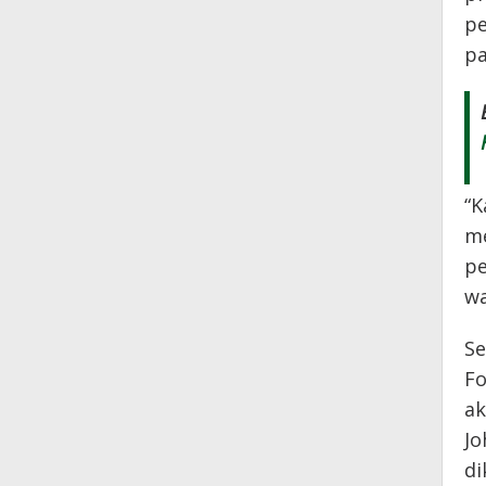
pe
pa
“K
me
pe
w
Se
Fo
ak
Jo
di