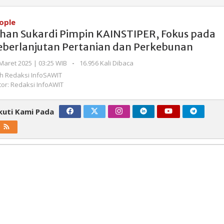
Sukardi
Pimpin
ople
KAINSTIPER,
ohan Sukardi Pimpin KAINSTIPER, Fokus pada
Fokus
eberlanjutan Pertanian dan Perkebunan
pada
Keberlanjutan
oleh
Maret 2025 | 03:25 WIB
-
16.956 Kali Dibaca
Pertanian
Redaksi
eh
Redaksi InfoSAWIT
InfoSAWIT
dan
tor: Redaksi InfoAWIT
Perkebunan
kuti Kami Pada