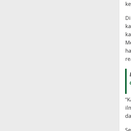
ke
Di
ka
ka
Me
ha
re
“K
il
da
Se