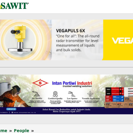
Johan
ome
»
People
»