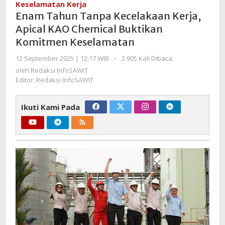
Keselamatan Kerja
Kecelakaan
Enam Tahun Tanpa Kecelakaan Kerja,
Kerja,
Apical KAO Chemical Buktikan
Apical
Komitmen Keselamatan
KAO
Chemical
oleh
12 September 2025 | 12:17 WIB
-
2.905 Kali Dibaca
Buktikan
Redaksi
oleh
Redaksi InfoSAWIT
Komitmen
InfoSAWIT
Editor: Redaksi InfoSAWIT
Keselamatan
Ikuti Kami Pada