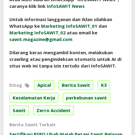
caranya klik link
InfoSAWIT News
Untuk informasi langganan dan Iklan silahkan
WhatsApp ke
Marketing InfoSAWIT_01
dan
Marketing InfoSAWIT_02
atau email ke
sawit.magazine@gmail.com
Dilarang keras mengambil konten, melakukan
crawling atau pengindeksan otomatis untuk AI di
situs web ini tanpa izin tertulis dari InfoSAWIT.
Ditag
Apical
Berita Sawit
K3
Keselamatan Kerja
perkebunan sawit
Sawit
Zerro Accident
Berita Sawit Terkait
Sertifikasi RSPO Ubah Wajah Petani Sawit Belayan