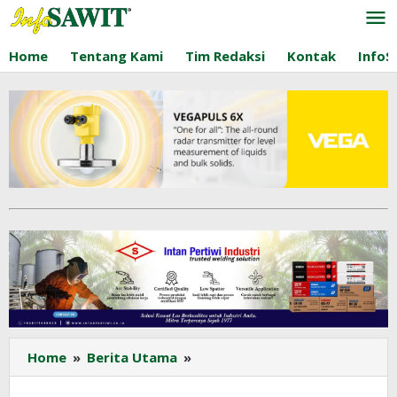
Lewati
ke
konten
Home
Tentang Kami
Tim Redaksi
Kontak
InfoS
Enam
Home
»
Berita Utama
»
Tahun
Tanpa