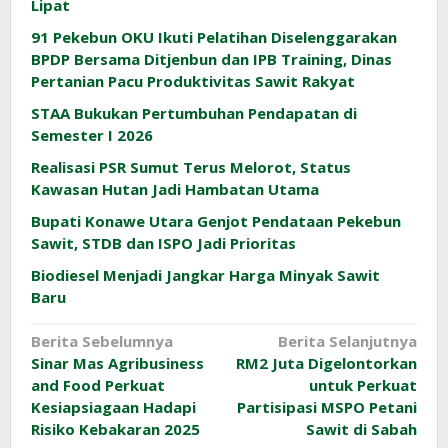
Lipat
91 Pekebun OKU Ikuti Pelatihan Diselenggarakan
BPDP Bersama Ditjenbun dan IPB Training, Dinas
Pertanian Pacu Produktivitas Sawit Rakyat
STAA Bukukan Pertumbuhan Pendapatan di
Semester I 2026
Realisasi PSR Sumut Terus Melorot, Status
Kawasan Hutan Jadi Hambatan Utama
Bupati Konawe Utara Genjot Pendataan Pekebun
Sawit, STDB dan ISPO Jadi Prioritas
Biodiesel Menjadi Jangkar Harga Minyak Sawit
Baru
Navigasi
Berita Sebelumnya
Berita Selanjutnya
Sinar Mas Agribusiness
RM2 Juta Digelontorkan
pos
and Food Perkuat
untuk Perkuat
Kesiapsiagaan Hadapi
Partisipasi MSPO Petani
Risiko Kebakaran 2025
Sawit di Sabah