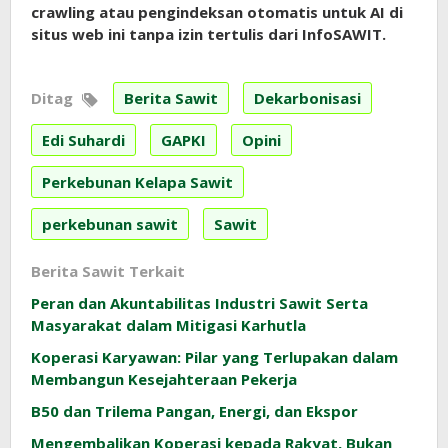
crawling atau pengindeksan otomatis untuk AI di
situs web ini tanpa izin tertulis dari InfoSAWIT.
Ditag
Berita Sawit
Dekarbonisasi
Edi Suhardi
GAPKI
Opini
Perkebunan Kelapa Sawit
perkebunan sawit
Sawit
Berita Sawit Terkait
Peran dan Akuntabilitas Industri Sawit Serta
Masyarakat dalam Mitigasi Karhutla
Koperasi Karyawan: Pilar yang Terlupakan dalam
Membangun Kesejahteraan Pekerja
B50 dan Trilema Pangan, Energi, dan Ekspor
Mengembalikan Koperasi kepada Rakyat, Bukan