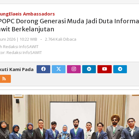
Dorong
Generasi
ungElaeis Ambassadors
Muda
POPC Dorong Generasi Muda Jadi Duta Informa
Jadi
awit Berkelanjutan
Duta
Informasi
oleh
Juni 2026 | 10:22 WIB
-
2.764 Kali Dibaca
Redaksi
Sawit
eh
Redaksi InfoSAWIT
InfoSAWIT
Berkelanjutan
tor: Redaksi InfoSAWIT
kuti Kami Pada