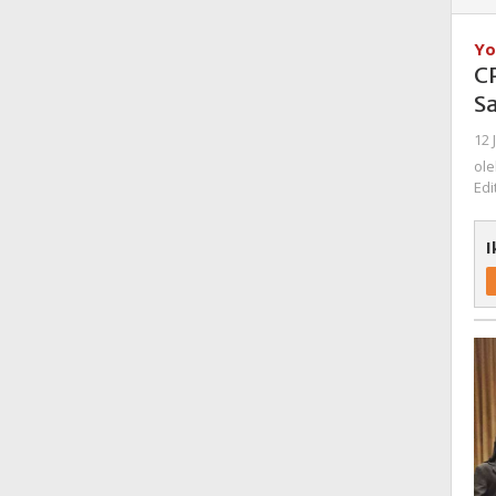
Yo
C
S
12 
ol
Edi
I