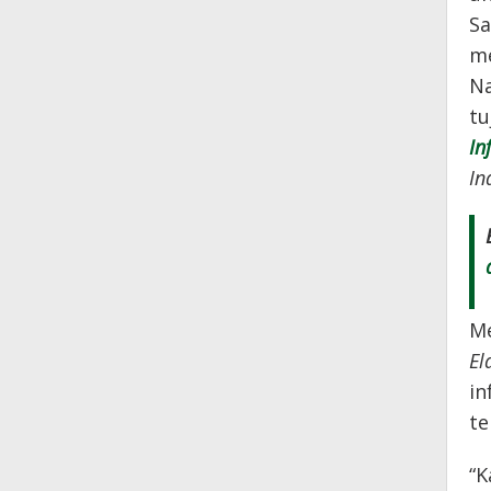
Sa
me
Na
tu
In
In
Me
El
in
te
“K