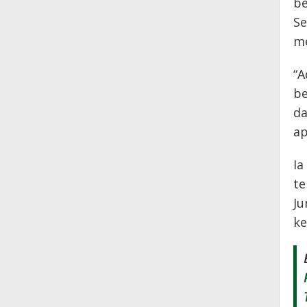
be
Se
me
“A
be
da
ap
Ia
te
Ju
ke