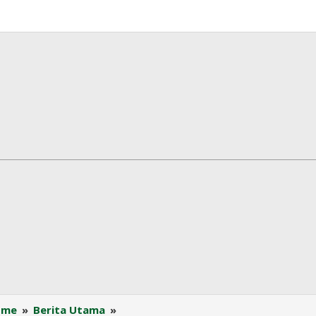
CPOPC
ome
»
Berita Utama
»