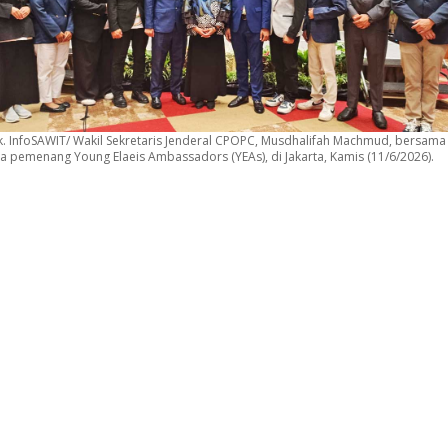
. InfoSAWIT/ Wakil Sekretaris Jenderal CPOPC, Musdhalifah Machmud, bersama
a pemenang Young Elaeis Ambassadors (YEAs), di Jakarta, Kamis (11/6/2026).