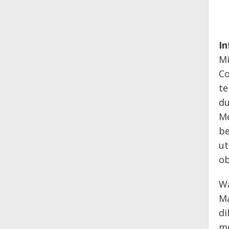
In
Mi
Co
te
du
Me
be
ut
ob
Wa
Ma
di
me