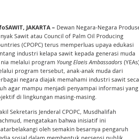
foSAWIT, JAKARTA –
Dewan Negara-Negara Produs
nyak Sawit atau Council of Palm Oil Producing
untries (CPOPC) terus memperluas upaya edukasi
ntang industri kelapa sawit kepada generasi muda
nia melalui program
Young Elaeis Ambassadors
(YEAs)
lalui program tersebut, anak-anak muda dari
rbagai negara diajak memahami industri sawit seca
uh agar mampu menjadi penyampai informasi yang
jektif di lingkungan masing-masing.
kil Sekretaris Jenderal CPOPC, Musdhalifah
chmud, mengatakan bahwa inisiatif ini
latarbelakangi oleh semakin besarnya pengaruh
dia sosial dalam membentuk persepsi publik,