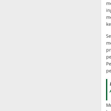
me
in
me
ke
Se
me
pr
pe
Pe
pe
Mu