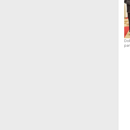
Dok
par