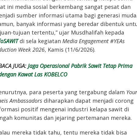
at ini media sosial berkembang sangat pesat dan
njadi sumber informasi utama bagi generasi muda
mun, banyak informasi yang beredar dibentuk unt
juan-tujuan tertentu,” ujar Musdhalifah kepada
foSAWIT
di sela kegiatan
Media Engagement #YEAs
duction Week 2026
, Kamis (11/6/2026).
BACA JUGA:
Jaga Operasional Pabrik Sawit Tetap Prima
dengan Kawat Las KOBELCO
nurutnya, para peserta yang tergabung dalam
You
aeis Ambassadors
diharapkan dapat menjadi corong
formasi positif mengenai industri kelapa sawit di
ngah komunitas dan jejaring pertemanan mereka.
alau mereka tidak tahu, tentu mereka tidak bisa