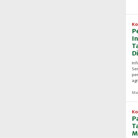
Ko
P
I
T
D
Inf
Ser
per
agr
Ma
Ko
P
T
M