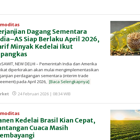
moditas
erjanjian Dagang Sementara
ndia–AS Siap Berlaku April 2026,
arif Minyak Kedelai Ikut
ipangkas
oSAWIT, NEW DELHI – Pemerintah India dan Amerika
ikat diperkirakan akan mulai mengimplementasikan
janjian perdagangan sementara (interim trade
eement) pada April 2026,
[Baca Selengkapnya]
oleh
rket
24 Februari 2026 | 08:34 WIB
Redaksi
InfoSAWIT
moditas
anen Kedelai Brasil Kian Cepat,
antangan Cuaca Masih
embayangi