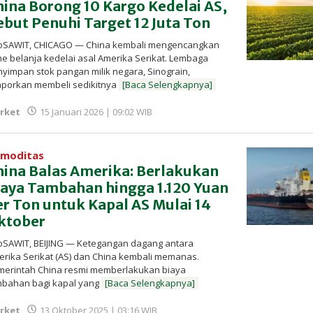
hina Borong 10 Kargo Kedelai AS,
ebut Penuhi Target 12 Juta Ton
foSAWIT, CHICAGO — China kembali mengencangkan
me belanja kedelai asal Amerika Serikat. Lembaga
yimpan stok pangan milik negara, Sinograin,
aporkan membeli sedikitnya
[Baca Selengkapnya]
oleh
rket
15 Januari 2026 | 09:02 WIB
Redaksi
InfoSAWIT
moditas
hina Balas Amerika: Berlakukan
iaya Tambahan hingga 1.120 Yuan
er Ton untuk Kapal AS Mulai 14
ktober
oSAWIT, BEIJING — Ketegangan dagang antara
rika Serikat (AS) dan China kembali memanas.
merintah China resmi memberlakukan biaya
mbahan bagi kapal yang
[Baca Selengkapnya]
oleh
rket
13 Oktober 2025 | 03:16 WIB