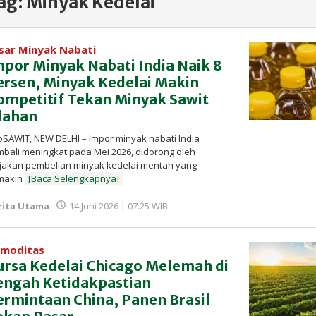
ag:
Minyak Kedelai
sar Minyak Nabati
mpor Minyak Nabati India Naik 8
ersen, Minyak Kedelai Makin
ompetitif Tekan Minyak Sawit
lahan
oSAWIT, NEW DELHI – Impor minyak nabati India
bali meningkat pada Mei 2026, didorong oleh
jakan pembelian minyak kedelai mentah yang
makin
[Baca Selengkapnya]
oleh
rita Utama
14 Juni 2026 | 07:25 WIB
Redaksi
InfoSAWIT
moditas
ursa Kedelai Chicago Melemah di
engah Ketidakpastian
ermintaan China, Panen Brasil