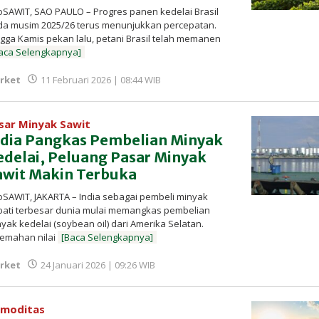
oSAWIT, SAO PAULO – Progres panen kedelai Brasil
da musim 2025/26 terus menunjukkan percepatan.
gga Kamis pekan lalu, petani Brasil telah memanen
aca Selengkapnya]
oleh
rket
11 Februari 2026 | 08:44 WIB
Redaksi
InfoSAWIT
sar Minyak Sawit
ndia Pangkas Pembelian Minyak
edelai, Peluang Pasar Minyak
awit Makin Terbuka
oSAWIT, JAKARTA – India sebagai pembeli minyak
bati terbesar dunia mulai memangkas pembelian
yak kedelai (soybean oil) dari Amerika Selatan.
lemahan nilai
[Baca Selengkapnya]
oleh
rket
24 Januari 2026 | 09:26 WIB
Redaksi
InfoSAWIT
moditas