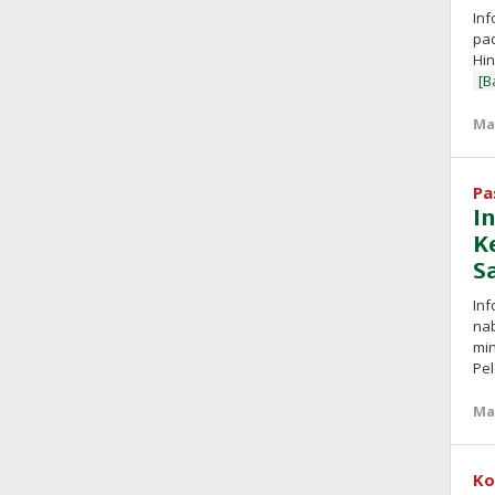
Inf
pa
Hin
[B
Ma
Pa
I
K
S
Inf
na
min
Pe
Ma
Ko