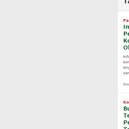
T
Pa
I
P
K
O
Inf
kem
lon
se
Be
Ko
B
T
P