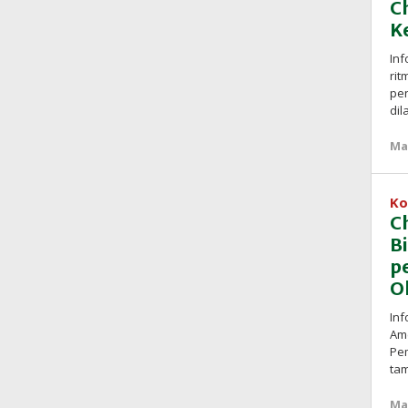
C
K
In
rit
pen
dil
Ma
Ko
C
B
p
O
Inf
Ame
Pe
ta
Ma