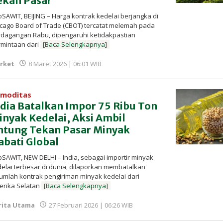
ekan Pasar
oSAWIT, BEIJING – Harga kontrak kedelai berjangka di
cago Board of Trade (CBOT) tercatat melemah pada
dagangan Rabu, dipengaruhi ketidakpastian
rmintaan dari
[Baca Selengkapnya]
oleh
rket
8 Maret 2026 | 06:01 WIB
Redaksi
InfoSAWIT
moditas
ndia Batalkan Impor 75 Ribu Ton
inyak Kedelai, Aksi Ambil
ntung Tekan Pasar Minyak
abati Global
oSAWIT, NEW DELHI – India, sebagai importir minyak
elai terbesar di dunia, dilaporkan membatalkan
umlah kontrak pengiriman minyak kedelai dari
erika Selatan
[Baca Selengkapnya]
oleh
rita Utama
27 Februari 2026 | 06:26 WIB
Redaksi