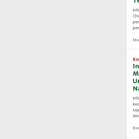
T
Inf
Chi
per
pe
Ma
Ko
I
M
U
N
Inf
ked
sej
Am
Be