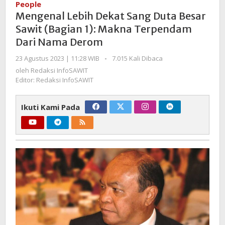
People
Sang
Mengenal Lebih Dekat Sang Duta Besar
Duta
Sawit (Bagian 1): Makna Terpendam
Besar
Dari Nama Derom
Sawit
(Bagian
oleh
23 Agustus 2023 | 11:28 WIB
-
7.015 Kali Dibaca
1):
Redaksi
oleh
Redaksi InfoSAWIT
Makna
InfoSAWIT
Editor: Redaksi InfoSAWIT
Terpendam
Dari
Ikuti Kami Pada
Nama
Derom