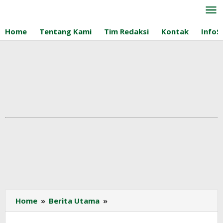
Lewati
ke
konten
Home
Tentang Kami
Tim Redaksi
Kontak
InfoS
Mengenal
Home
»
Berita Utama
»
Lebih
Dekat