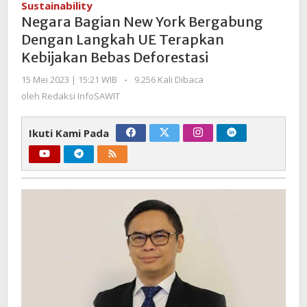
Sustainability
York
Negara Bagian New York Bergabung
Bergabung
Dengan Langkah UE Terapkan
Dengan
Kebijakan Bebas Deforestasi
Langkah
UE
oleh
15 Mei 2023 | 15:21 WIB
-
9.256 Kali Dibaca
Terapkan
Redaksi
oleh
Redaksi InfoSAWIT
Kebijakan
InfoSAWIT
Bebas
Ikuti Kami Pada
Deforestasi