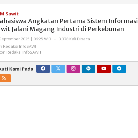
Angkatan
Pertama
M Sawit
Sistem
ahasiswa Angkatan Pertama Sistem Informasi
Informasi
awit Jalani Magang Industri di Perkebunan
Sawit
Jalani
oleh
September 2025 | 06:25 WIB
-
3.378 Kali Dibaca
Magang
Redaksi
eh
Redaksi InfoSAWIT
InfoSAWIT
Industri
tor: Redaksi InfoSAWIT
di
Perkebunan
kuti Kami Pada