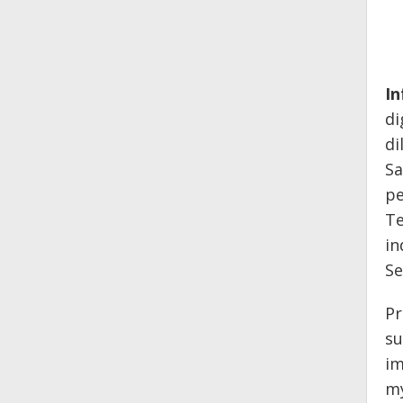
In
di
di
Sa
pe
Te
in
Se
Pr
su
im
my