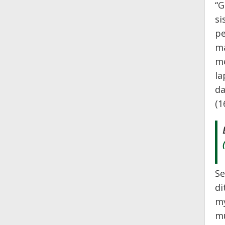
“G
si
pe
ma
me
la
da
(1
Se
di
my
mu