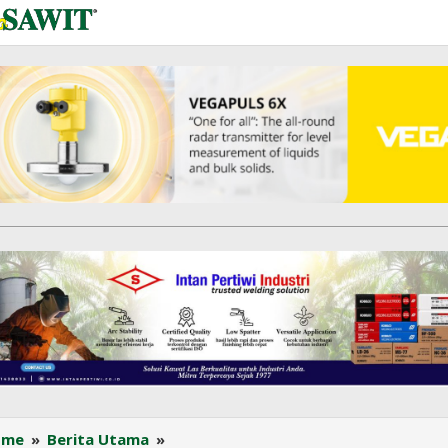
Mahasiswa
ome
»
Berita Utama
»