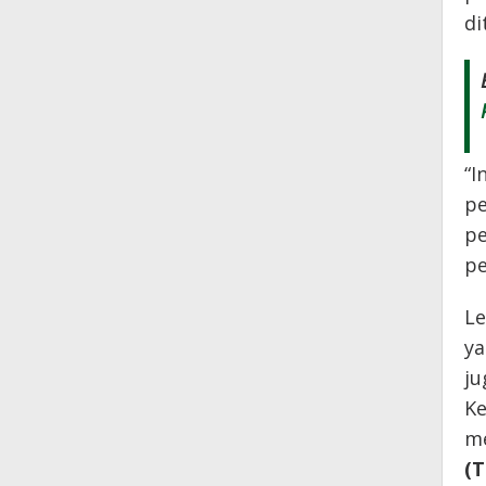
di
“I
pe
pe
pe
Le
ya
ju
Ke
me
(T