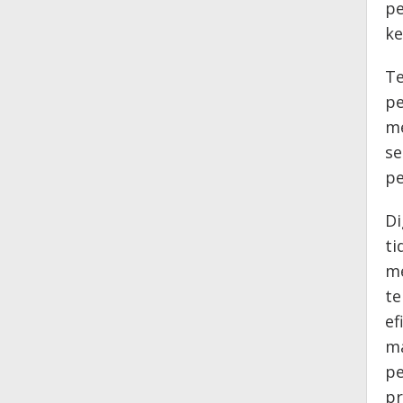
pe
ke
Te
pe
me
se
pe
Di
ti
me
te
ef
ma
pe
pr