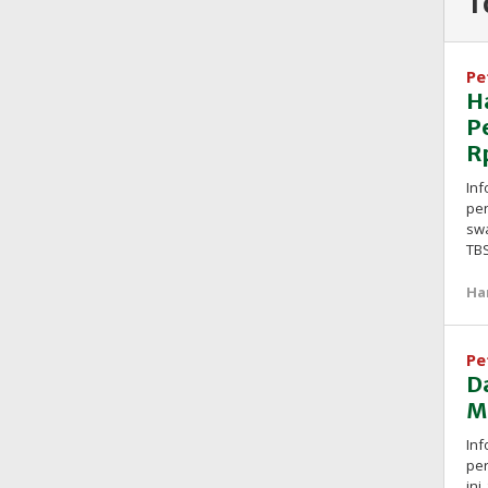
T
Pe
H
P
R
Inf
pen
swa
TB
Ha
Pe
D
M
Inf
pe
ini