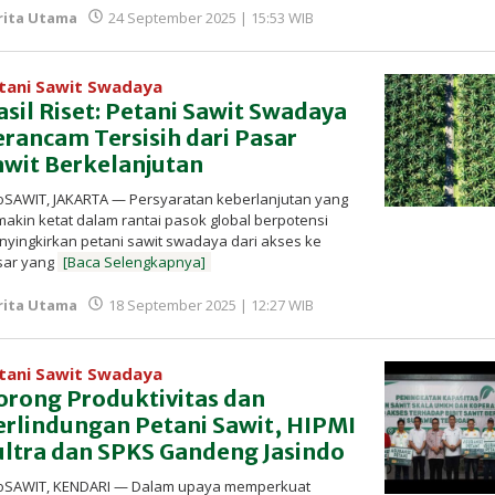
oleh
rita Utama
24 September 2025 | 15:53 WIB
Redaksi
InfoSAWIT
tani Sawit Swadaya
asil Riset: Petani Sawit Swadaya
erancam Tersisih dari Pasar
awit Berkelanjutan
oSAWIT, JAKARTA — Persyaratan keberlanjutan yang
akin ketat dalam rantai pasok global berpotensi
yingkirkan petani sawit swadaya dari akses ke
sar yang
[Baca Selengkapnya]
oleh
rita Utama
18 September 2025 | 12:27 WIB
Redaksi
InfoSAWIT
tani Sawit Swadaya
orong Produktivitas dan
erlindungan Petani Sawit, HIPMI
ultra dan SPKS Gandeng Jasindo
foSAWIT, KENDARI — Dalam upaya memperkuat