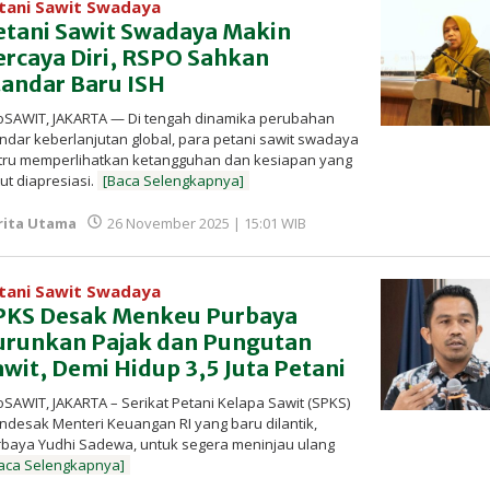
tani Sawit Swadaya
etani Sawit Swadaya Makin
ercaya Diri, RSPO Sahkan
tandar Baru ISH
oSAWIT, JAKARTA — Di tengah dinamika perubahan
ndar keberlanjutan global, para petani sawit swadaya
stru memperlihatkan ketangguhan dan kesiapan yang
ut diapresiasi.
[Baca Selengkapnya]
oleh
rita Utama
26 November 2025 | 15:01 WIB
Redaksi
InfoSAWIT
tani Sawit Swadaya
PKS Desak Menkeu Purbaya
urunkan Pajak dan Pungutan
awit, Demi Hidup 3,5 Juta Petani
oSAWIT, JAKARTA – Serikat Petani Kelapa Sawit (SPKS)
desak Menteri Keuangan RI yang baru dilantik,
baya Yudhi Sadewa, untuk segera meninjau ulang
aca Selengkapnya]