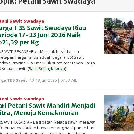
opik:
Petani Sawit Swadaya
tani Sawit Swadaya
arga TBS Sawit Swadaya Riau
eriode 17-23 Juni 2026 Naik
p21,39 per Kg
oSAWIT, PEKANBARU – Merujuk hasil dari tim
etapan harga Tandan Buah Segar (TBS) Sawit
daya Provinsi Riau merujuk surat Penetapan Harga
S Kelapa sawit
[Baca Selengkapnya]
oleh
rga TBS Sawit
18 Juni 2026 | 07:58 WIB
Redaksi
InfoSAWIT
tani Sawit Swadaya
ari Petani Sawit Mandiri Menjadi
itra, Menuju Kemakmuran
oSAWIT, JAKARTA – Bagi petani kelapa sawit, merawat
rkebunannya bukan hanya tentang hasil panen hari
, tetapi juga tentang mengamankan masa depan