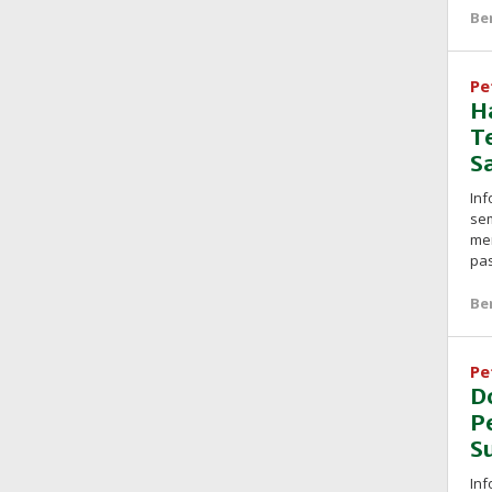
Be
Pe
H
T
S
Inf
sem
men
pa
Be
Pe
D
P
S
In