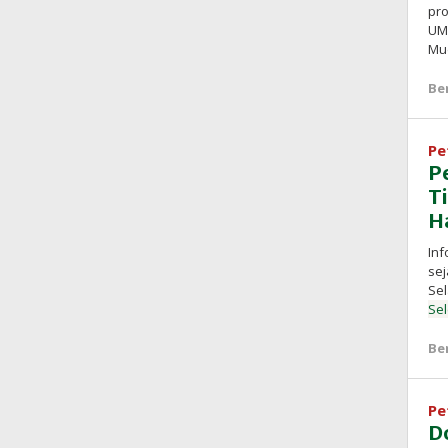
pro
UM
Mu
Be
Pe
P
T
H
In
sej
Sel
Se
Be
Pe
Do