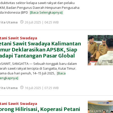
duktivitas sektor kelapa sawit rakyat dan pelaku
KM, Badan Pengurus Daerah Himpunan Pengusaha
da Indonesia (BPD
[Baca Selengkapnya]
oleh
rita Utama
26 Juli 2025 | 04:25 WIB
Redaksi
InfoSAWIT
tani Sawit Swadaya
etani Sawit Swadaya Kalimantan
imur Deklarasikan APSBK, Siap
adapi Tantangan Pasar Global
foSAWIT, SANGATTA — Sebuah tonggak baru dalam
arah sawit rakyat tercipta di Sangatta, Kutai Timur.
ama dua hari penuh, 14–15 Juli 2025,
[Baca
lengkapnya]
oleh
rita Utama
16 Juli 2025 | 07:25 WIB
Redaksi
InfoSAWIT
tani Sawit Swadaya
rong Hilirisasi, Koperasi Petani