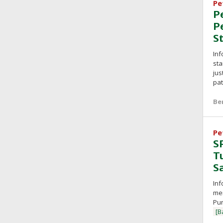
Pe
P
P
S
Inf
sta
ju
pat
Be
Pe
S
T
S
Inf
men
Pur
[B