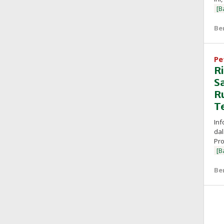
[B
Be
Pe
R
S
R
T
Inf
dal
Pro
[B
Be