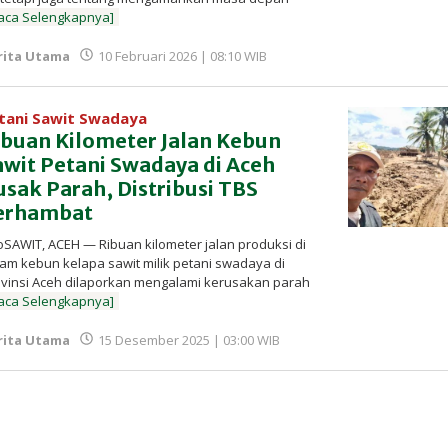
aca Selengkapnya]
oleh
rita Utama
10 Februari 2026 | 08:10 WIB
Redaksi
InfoSAWIT
tani Sawit Swadaya
ibuan Kilometer Jalan Kebun
awit Petani Swadaya di Aceh
usak Parah, Distribusi TBS
erhambat
oSAWIT, ACEH — Ribuan kilometer jalan produksi di
am kebun kelapa sawit milik petani swadaya di
vinsi Aceh dilaporkan mengalami kerusakan parah
aca Selengkapnya]
oleh
rita Utama
15 Desember 2025 | 03:00 WIB
Redaksi
InfoSAWIT