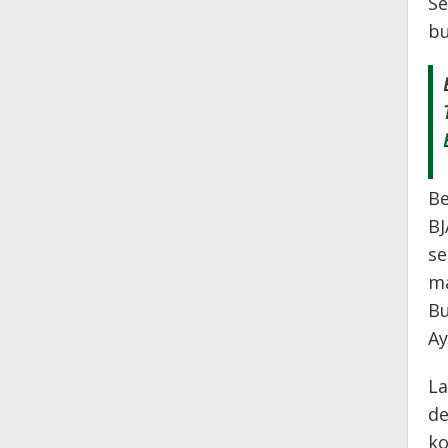
Se
bu
Be
BJ
se
ma
Bu
Ay
La
de
ko