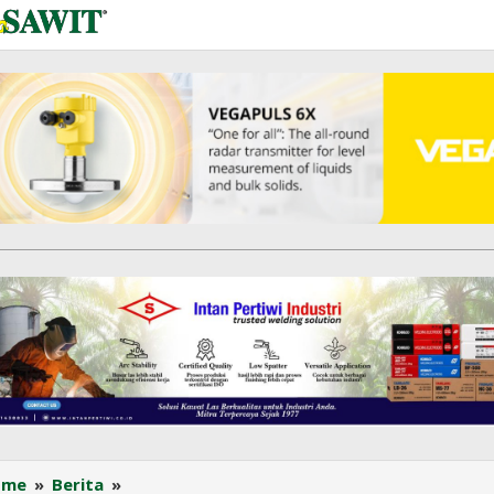
PT
ome
»
Berita
»