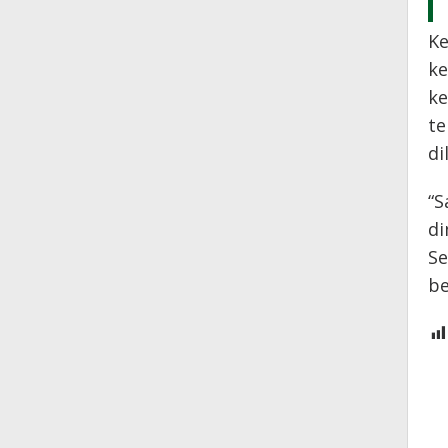
Ke
ke
ke
te
di
“S
di
Se
be