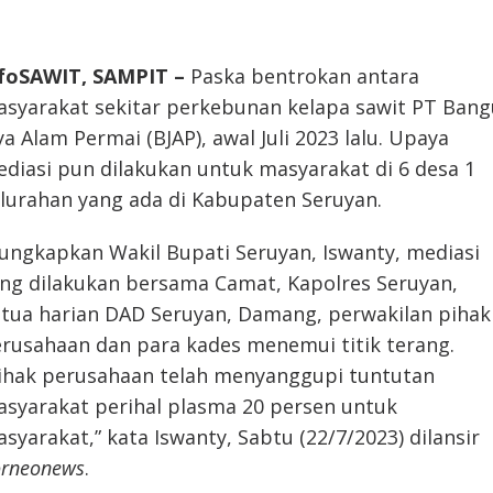
nfoSAWIT, SAMPIT –
Paska bentrokan antara
syarakat sekitar perkebunan kelapa sawit PT Ban
ya Alam Permai (BJAP), awal Juli 2023 lalu. Upaya
diasi pun dilakukan untuk masyarakat di 6 desa 1
lurahan yang ada di Kabupaten Seruyan.
ungkapkan Wakil Bupati Seruyan, Iswanty, mediasi
ng dilakukan bersama Camat, Kapolres Seruyan,
tua harian DAD Seruyan, Damang, perwakilan pihak
rusahaan dan para kades menemui titik terang.
ihak perusahaan telah menyanggupi tuntutan
syarakat perihal plasma 20 persen untuk
syarakat,” kata Iswanty, Sabtu (22/7/2023) dilansir
rneonews
.