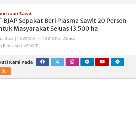
BJAP
Sepakat
mitraan Sawit
Beri
T BJAP Sepakat Beri Plasma Sawit 20 Persen
Plasma
ntuk Masyarakat Seluas 13.500 ha
Sawit
20
oleh
Juli 2023 | 13:30 WIB
-
19.810 Kali Dibaca
Persen
Redaksi
eh
Redaksi InfoSAWIT
InfoSAWIT
Untuk
Masyarakat
kuti Kami Pada
Seluas
13.500
ha