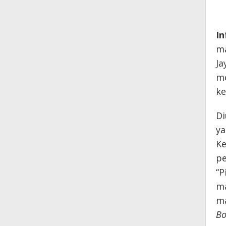
I
ma
Ja
me
ke
Di
ya
Ke
pe
“P
ma
ma
Bo