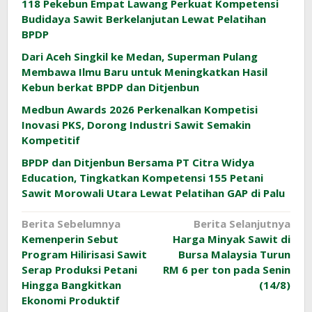
118 Pekebun Empat Lawang Perkuat Kompetensi
Budidaya Sawit Berkelanjutan Lewat Pelatihan
BPDP
Dari Aceh Singkil ke Medan, Superman Pulang
Membawa Ilmu Baru untuk Meningkatkan Hasil
Kebun berkat BPDP dan Ditjenbun
Medbun Awards 2026 Perkenalkan Kompetisi
Inovasi PKS, Dorong Industri Sawit Semakin
Kompetitif
BPDP dan Ditjenbun Bersama PT Citra Widya
Education, Tingkatkan Kompetensi 155 Petani
Sawit Morowali Utara Lewat Pelatihan GAP di Palu
Navigasi
Berita Sebelumnya
Berita Selanjutnya
Kemenperin Sebut
Harga Minyak Sawit di
pos
Program Hilirisasi Sawit
Bursa Malaysia Turun
Serap Produksi Petani
RM 6 per ton pada Senin
Hingga Bangkitkan
(14/8)
Ekonomi Produktif