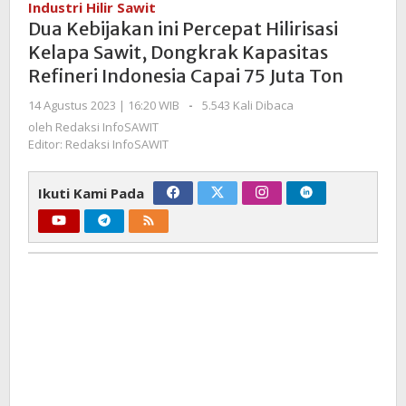
Industri Hilir Sawit
Percepat
Dua Kebijakan ini Percepat Hilirisasi
Hilirisasi
Kelapa Sawit, Dongkrak Kapasitas
Kelapa
Refineri Indonesia Capai 75 Juta Ton
Sawit,
Dongkrak
oleh
14 Agustus 2023 | 16:20 WIB
-
5.543 Kali Dibaca
Kapasitas
Redaksi
oleh
Redaksi InfoSAWIT
Refineri
InfoSAWIT
Editor: Redaksi InfoSAWIT
Indonesia
Capai
Ikuti Kami Pada
75
Juta
Ton