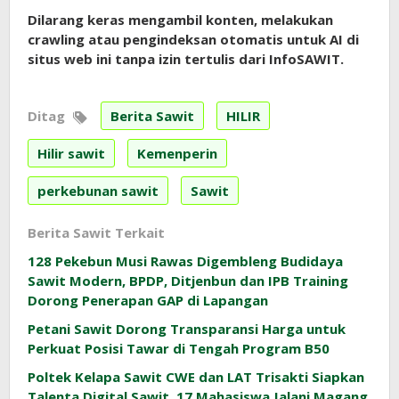
Dilarang keras mengambil konten, melakukan
crawling atau pengindeksan otomatis untuk AI di
situs web ini tanpa izin tertulis dari InfoSAWIT.
Ditag
Berita Sawit
HILIR
Hilir sawit
Kemenperin
perkebunan sawit
Sawit
Berita Sawit Terkait
128 Pekebun Musi Rawas Digembleng Budidaya
Sawit Modern, BPDP, Ditjenbun dan IPB Training
Dorong Penerapan GAP di Lapangan
Petani Sawit Dorong Transparansi Harga untuk
Perkuat Posisi Tawar di Tengah Program B50
Poltek Kelapa Sawit CWE dan LAT Trisakti Siapkan
Talenta Digital Sawit, 17 Mahasiswa Jalani Magang