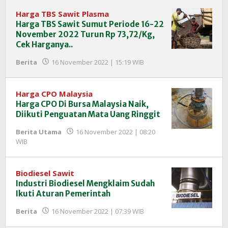
InfoSAWIT
Harga TBS Sawit Plasma
Harga TBS Sawit Sumut Periode 16-22
November 2022 Turun Rp 73,72/Kg,
Cek Harganya..
oleh
Berita
16 November 2022 | 15:19 WIB
Redaksi
InfoSAWIT
Harga CPO Malaysia
Harga CPO Di Bursa Malaysia Naik,
Diikuti Penguatan Mata Uang Ringgit
Berita Utama
16 November 2022 | 08:20
oleh
WIB
Redaksi
InfoSAWIT
Biodiesel Sawit
Industri Biodiesel Mengklaim Sudah
Ikuti Aturan Pemerintah
oleh
Berita
16 November 2022 | 07:39 WIB
Redaksi