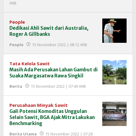
oleh
WIB
Redaksi
InfoSAWIT
People
Dedikasi Ahli Sawit dari Australia,
Roger A Gillbanks
oleh
People
15 November 2022 | 08:12 WIB
Redaksi
InfoSAWIT
Tata Kelola Sawit
Masih Ada Perusakan Lahan Gambut di
Suaka Margasatwa Rawa Singkil
oleh
Berita
15 November 2022 | 07:40 WIB
Redaksi
InfoSAWIT
Perusahaan Minyak Sawit
Gali Potensi Komoditas Unggulan
Selain Sawit, BGA Ajak Mitra Lakukan
Benchmarking
Berita Utama
15 November 2022 | 07:28