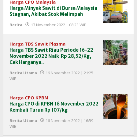
Harga CPO Malaysia
Harga Minyak Sawit di Bursa Malaysia
Stagnan, Akibat Stok Melimpah
oleh
Berita
17 November 2022 | 08:23 WIB
Redaksi
InfoSAWIT
Harga TBS Sawit Plasma
Harga TBS Sawit Riau Periode 16-22
November 2022 Naik Rp 28,52/Kg,
Cek Harganya..
Berita Utama
16 November 2022 | 21:25
oleh
WIB
Redaksi
InfoSAWIT
Harga CPO KPBN
Harga CPO di KPBN 16 November 2022
Kembali Turun Rp 107/kg
Berita Utama
16 November 2022 | 16:59
oleh
WIB
Redaksi