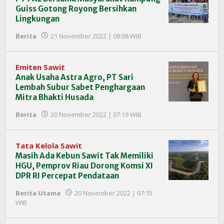
Guiss Gotong Royong Bersihkan
Lingkungan
oleh
Berita
21 November 2022 | 08:08 WIB
Redaksi
InfoSAWIT
Emiten Sawit
Anak Usaha Astra Agro, PT Sari
Lembah Subur Sabet Penghargaan
Mitra Bhakti Husada
oleh
Berita
20 November 2022 | 07:19 WIB
Redaksi
InfoSAWIT
Tata Kelola Sawit
Masih Ada Kebun Sawit Tak Memiliki
HGU, Pemprov Riau Dorong Komsi XI
DPR RI Percepat Pendataan
Berita Utama
20 November 2022 | 07:15
oleh
WIB
Redaksi
InfoSAWIT