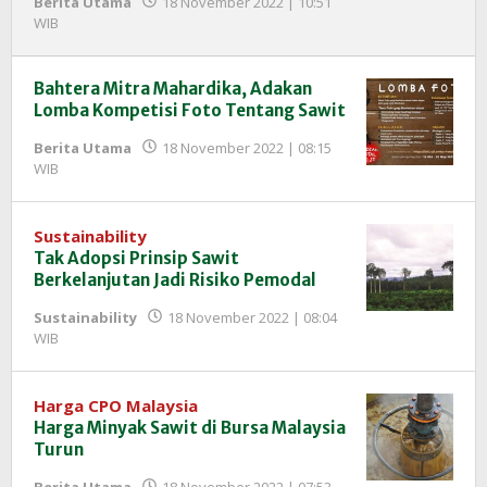
Berita Utama
18 November 2022 | 10:51
oleh
WIB
Redaksi
InfoSAWIT
Bahtera Mitra Mahardika, Adakan
Lomba Kompetisi Foto Tentang Sawit
Berita Utama
18 November 2022 | 08:15
oleh
WIB
Redaksi
InfoSAWIT
Sustainability
Tak Adopsi Prinsip Sawit
Berkelanjutan Jadi Risiko Pemodal
Sustainability
18 November 2022 | 08:04
oleh
WIB
Redaksi
InfoSAWIT
Harga CPO Malaysia
Harga Minyak Sawit di Bursa Malaysia
Turun
Berita Utama
18 November 2022 | 07:53