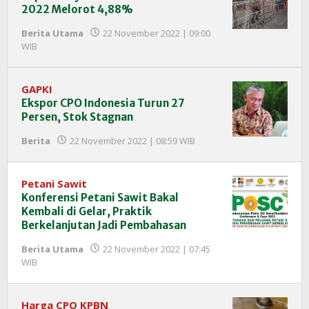
2022 Melorot 4,88%
Berita Utama
22 November 2022 | 09:00
oleh
WIB
Redaksi
InfoSAWIT
GAPKI
Ekspor CPO Indonesia Turun 27
Persen, Stok Stagnan
oleh
Berita
22 November 2022 | 08:59 WIB
Redaksi
InfoSAWIT
Petani Sawit
Konferensi Petani Sawit Bakal
Kembali di Gelar, Praktik
Berkelanjutan Jadi Pembahasan
Berita Utama
22 November 2022 | 07:45
oleh
WIB
Redaksi
InfoSAWIT
Harga CPO KPBN