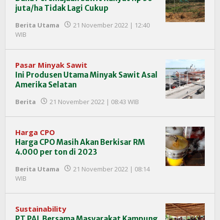
juta/ha Tidak Lagi Cukup
Berita Utama
21 November 2022 | 12:40
oleh
WIB
Redaksi
InfoSAWIT
Pasar Minyak Sawit
Ini Produsen Utama Minyak Sawit Asal
Amerika Selatan
oleh
Berita
21 November 2022 | 08:43 WIB
Redaksi
InfoSAWIT
Harga CPO
Harga CPO Masih Akan Berkisar RM
4.000 per ton di 2023
Berita Utama
21 November 2022 | 08:14
oleh
WIB
Redaksi
InfoSAWIT
Sustainability
PT PAL Bersama Masyarakat Kampung