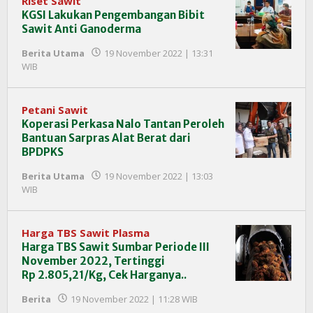
Riset Sawit
KGSI Lakukan Pengembangan Bibit
Sawit Anti Ganoderma
Berita Utama
19 November 2022 | 13:31
oleh
WIB
Redaksi
InfoSAWIT
Petani Sawit
Koperasi Perkasa Nalo Tantan Peroleh
Bantuan Sarpras Alat Berat dari
BPDPKS
Berita Utama
19 November 2022 | 13:03
oleh
WIB
Redaksi
InfoSAWIT
Harga TBS Sawit Plasma
Harga TBS Sawit Sumbar Periode III
November 2022, Tertinggi
Rp 2.805,21/Kg, Cek Harganya..
oleh
Berita
19 November 2022 | 11:28 WIB
Redaksi