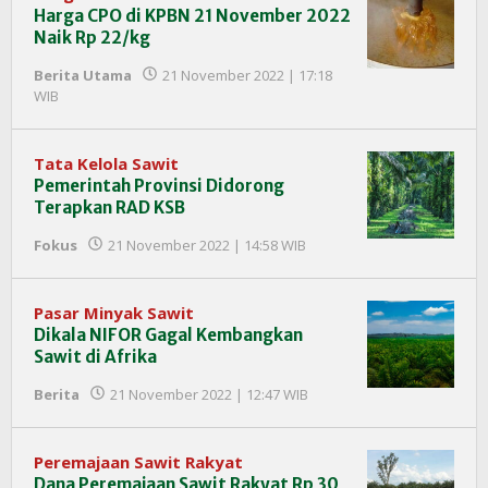
Harga CPO di KPBN 21 November 2022
Naik Rp 22/kg
Berita Utama
21 November 2022 | 17:18
oleh
WIB
Redaksi
InfoSAWIT
Tata Kelola Sawit
Pemerintah Provinsi Didorong
Terapkan RAD KSB
oleh
Fokus
21 November 2022 | 14:58 WIB
Redaksi
InfoSAWIT
Pasar Minyak Sawit
Dikala NIFOR Gagal Kembangkan
Sawit di Afrika
oleh
Berita
21 November 2022 | 12:47 WIB
Redaksi
InfoSAWIT
Peremajaan Sawit Rakyat
Dana Peremajaan Sawit Rakyat Rp 30