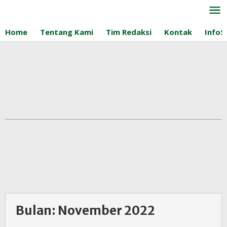
Lewati
ke
konten
Home
Tentang Kami
Tim Redaksi
Kontak
InfoS
Bulan:
November 2022