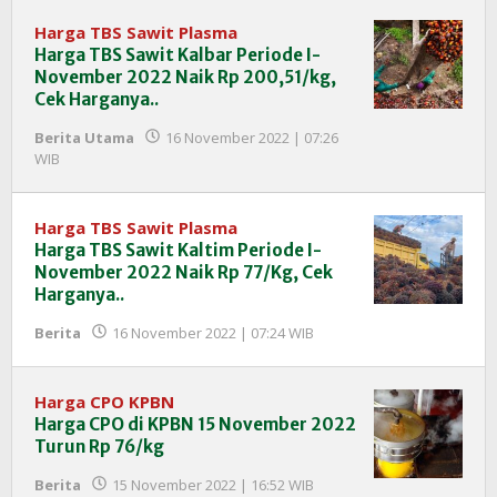
InfoSAWIT
Harga TBS Sawit Plasma
Harga TBS Sawit Kalbar Periode I-
November 2022 Naik Rp 200,51/kg,
Cek Harganya..
Berita Utama
16 November 2022 | 07:26
oleh
WIB
Redaksi
InfoSAWIT
Harga TBS Sawit Plasma
Harga TBS Sawit Kaltim Periode I-
November 2022 Naik Rp 77/Kg, Cek
Harganya..
oleh
Berita
16 November 2022 | 07:24 WIB
Redaksi
InfoSAWIT
Harga CPO KPBN
Harga CPO di KPBN 15 November 2022
Turun Rp 76/kg
oleh
Berita
15 November 2022 | 16:52 WIB