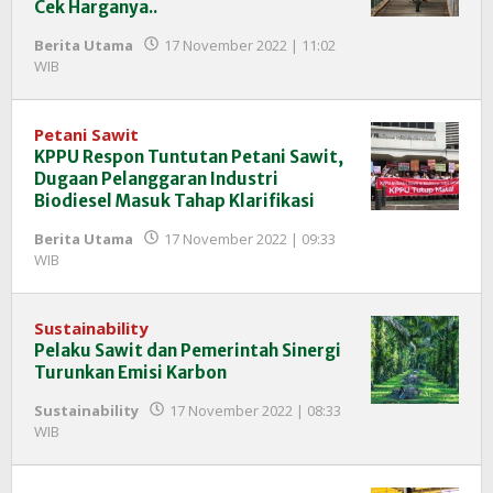
Cek Harganya..
Berita Utama
17 November 2022 | 11:02
oleh
WIB
Redaksi
InfoSAWIT
Petani Sawit
KPPU Respon Tuntutan Petani Sawit,
Dugaan Pelanggaran Industri
Biodiesel Masuk Tahap Klarifikasi
Berita Utama
17 November 2022 | 09:33
oleh
WIB
Redaksi
InfoSAWIT
Sustainability
Pelaku Sawit dan Pemerintah Sinergi
Turunkan Emisi Karbon
Sustainability
17 November 2022 | 08:33
oleh
WIB
Redaksi
InfoSAWIT