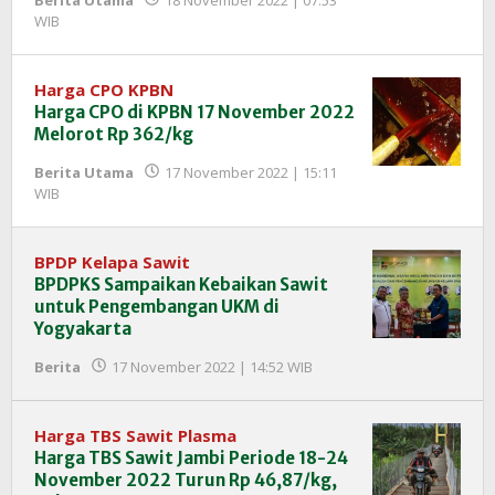
oleh
WIB
Redaksi
InfoSAWIT
Harga CPO KPBN
Harga CPO di KPBN 17 November 2022
Melorot Rp 362/kg
Berita Utama
17 November 2022 | 15:11
oleh
WIB
Redaksi
InfoSAWIT
BPDP Kelapa Sawit
BPDPKS Sampaikan Kebaikan Sawit
untuk Pengembangan UKM di
Yogyakarta
oleh
Berita
17 November 2022 | 14:52 WIB
Redaksi
InfoSAWIT
Harga TBS Sawit Plasma
Harga TBS Sawit Jambi Periode 18-24
November 2022 Turun Rp 46,87/kg,